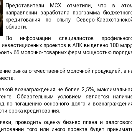
Представители МСХ отметили, что в это
направлении заработала программа бюджетног
кредитования по опыту Северо-Казахстанско
области.
По информации специалистов профильног
е инвестиционных проектов в АПК выделено 100 млр
троить 65 молочно-товарных ферм мощностью порядк
ние рынка отечественной молочной продукцией, а н
места.
тавкой вознаграждения не более 2,5%, максимальна
енге. Обязательным условием является наличи
од по погашению основного долга и вознаграждени
сти срока кредитования.
явки, проводить оценку бизнес плана и залоговог
итовании того или иного проекта будет принимат