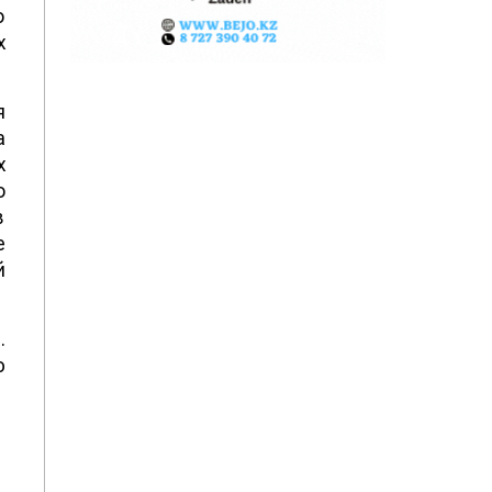
о
х
я
а
х
о
в
е
й
.
ю