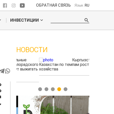
ОБРАТНАЯ СВЯЗЬ
Язык
RU
ИНВЕСТИЦИИ
НОВОСТИ
ые
Кыргызстан обошел
радского
Казахстан по темпам роста сельского
выжигать
хозяйства
o
1
2
3
4
5
о
я
,