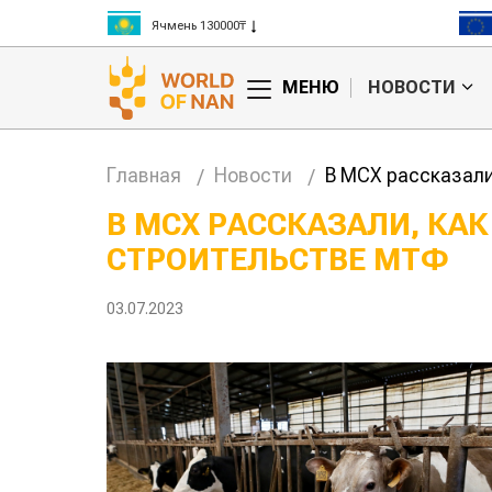
Ячмень 130000₸
Кукуруза 150000₸
Рис 300000₸
МЕНЮ
НОВОСТИ
Пшеница 3 класс 125000₸
Главная
Новости
В МСХ рассказали
В МСХ РАССКАЗАЛИ, КА
СТРОИТЕЛЬСТВЕ МТФ
нашли
Жара в Китае может
повысить
поднять цены на
ивность
зерно
03.07.2023
 скота
авиатоп