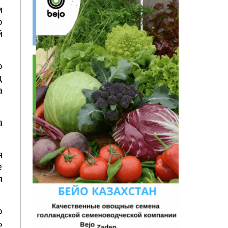
м
о
й
о
д
а
а
я
е
я
о
ь