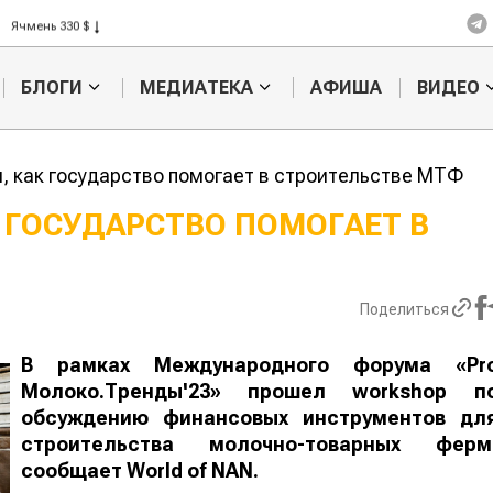
Ячмень 330 $
Кукуруза 301 $
Рис 408 $
БЛОГИ
МЕДИАТЕКА
АФИША
ВИДЕО
Пшеница 423 $
, как государство помогает в строительстве МТФ
К ГОСУДАРСТВО ПОМОГАЕТ В
Казахстанское
Картофельн
сельхозсырье
войны: коло
используют для
жука будут 
Поделиться
производства
лазером
лива
В рамках Международного форума «Pr
Молоко.Тренды'23» прошел workshop п
обсуждению финансовых инструментов дл
строительства молочно-товарных ферм
сообщает
World of NAN
.