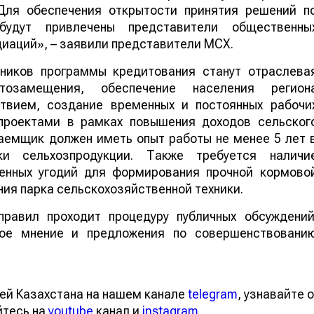
Для обеспечения открытости принятия решений п
удут привлечены представители общественны
циаций», – заявили представители МСХ.
ников программы кредитования станут отраслева
тозамещения, обеспечение населения регион
твием, создание временных и постоянных рабочи
 проектами в рамках повышения доходов сельског
заемщик должен иметь опыт работы не менее 5 лет 
и сельхозпродукции. Также требуется наличи
енных угодий для формирования прочной кормово
ия парка сельскохозяйственной техники.
правил проходит процедуру публичных обсуждений
ое мнение и предложения по совершенствовани
ей Казахстана на нашем канале
telegram
, узнавайте о
йтесь на
youtube
канал и
instagram
.