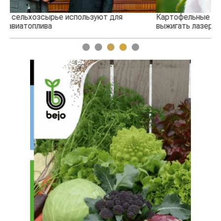
Картофельные войны: колорадского жука будут
выжигать лазером
1
2
3
4
5