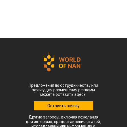
рубеж более 93 тыс тонн чечевицы,
сообщает
World
of
NAN
.
По данным Lsm.kz, этот объем сразу в 6,7 раза
превысил показатели аналогичного периода
прошлого года. Суммарная экспортная выручка
отечественных производителей приблизилась к
отметке в $35 млн.
Казахстанскую чечевицу активно закупают 23
страны мира. Ключевым торговым партнером
остается Турция, которая увеличила закупки в
пять раз и импортировала 63,4 тыс. тонн.
Главной сенсацией отчетного периода стал
рынок Китая. Если в прошлом году отгрузки туда
полностью отсутствовали, то за пять месяцев
текущего года КНР выкупила сразу 14,2 тыс.
тонн казахстанской чечевицы.
Высокую динамику спроса показывают и другие
традиционные рынки: Афганистан — 4,9 тыс
тонн (рост в 11,7 раза) Азербайджан — 2 тыс