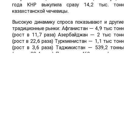
года КНР выкупила сразу 14,2 тыс. тонн
казахстанской чечевицы.
Высокую динамику спроса показывают и другие
традиционные рынки: Афганистан — 4,9 тыс тонн
(рост в 11,7 раза) Азербайджан — 2 тыс тонн
(рост в 22,6 раза) Туркменистан — 1,1 тыс тонн
(рост в 3,6 раза) Таджикистан — 539,2 тонны
(рост в 23,4 раза) Польша — 462 тонны (рост в
21 раз).
Смотрите больше интересных агроновостей
Казахстана на нашем канале
telegram
, узнавайте
о важных событиях в
facebook
и подписывайтесь
на
youtube
канал и
instagram
.
Обсуждение