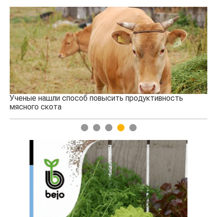
Ученые нашли способ повысить продуктивность
Кт
мясного скота
аг
1
2
3
4
5