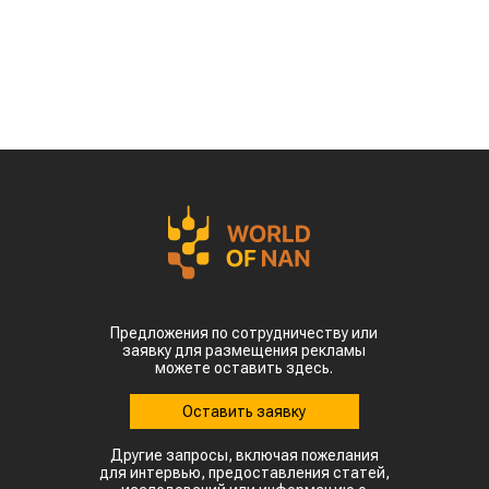
экологически чистого авиационного топлива
(Sustainable Aviation Fuel, SAF) из
сельскохозяйственного сырья. Проект
предусматривает создание полного
производственного цикла – от выращивания
сырья до выпуска готового топлива для
авиации, сообщает
World
of
NAN
.
Эту инициативу обсудили на встрече премьер-
министра Олжаса Бектенова с основателем
гонконгской компании Full Vision Capital
доктором Питером Ли.
Ключевая идея проекта – создание в Казахстане
интегрированной экосистемы по производству
устойчивого авиационного топлива. Для этого
планируется использовать
сельскохозяйственное сырье, которое будет
выращиваться и перерабатываться внутри
страны.
Пилотной площадкой для реализации проекта
может стать город Алатау. эффективного