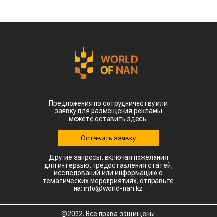
отечественных производителей приблизилась к
отметке в $35 млн.
Казахстанскую чечевицу активно закупают 23
страны мира. Ключевым торговым партнером
остается Турция, которая увеличила закупки в
пять раз и импортировала 63,4 тыс. тонн.
Главной сенсацией отчетного периода стал
рынок Китая. Если в прошлом году отгрузки туда
полностью отсутствовали, то за пять месяцев
текущего года КНР выкупила сразу 14,2 тыс.
тонн казахстанской чечевицы.
Высокую динамику спроса показывают и другие
традиционные рынки: Афганистан — 4,9 тыс
тонн (рост в 11,7 раза) Азербайджан — 2 тыс
тонн (рост в 22,6 раза) Туркменистан — 1,1 тыс
тонн (рост в 3,6 раза) Таджикистан — 539,2
тонны (рост в 23,4 раза) Польша — 462 тонны
(рост в 21 раз).