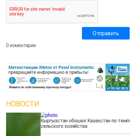
0 коментарии
НОВОСТИ
Кыргызстан обошел Казахстан по темпам роста
Ка
сельского хозяйства
эк