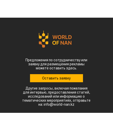
По данным Lsm.kz, этот объем сразу в 6,7 раза
превысил показатели аналогичного периода
прошлого года. Суммарная экспортная выручка
отечественных производителей приблизилась к
отметке в $35 млн.
Казахстанскую чечевицу активно закупают 23
страны мира. Ключевым торговым партнером
остается Турция, которая увеличила закупки в
пять раз и импортировала 63,4 тыс. тонн.
Главной сенсацией отчетного периода стал
рынок Китая. Если в прошлом году отгрузки туда
полностью отсутствовали, то за пять месяцев
текущего года КНР выкупила сразу 14,2 тыс.
тонн казахстанской чечевицы.
Высокую динамику спроса показывают и другие
традиционные рынки: Афганистан — 4,9 тыс
тонн (рост в 11,7 раза) Азербайджан — 2 тыс
тонн (рост в 22,6 раза) Туркменистан — 1,1 тыс
тонн (рост в 3,6 раза) Таджикистан — 539,2
тонны (рост в 23,4 раза) Польша — 462 тонны