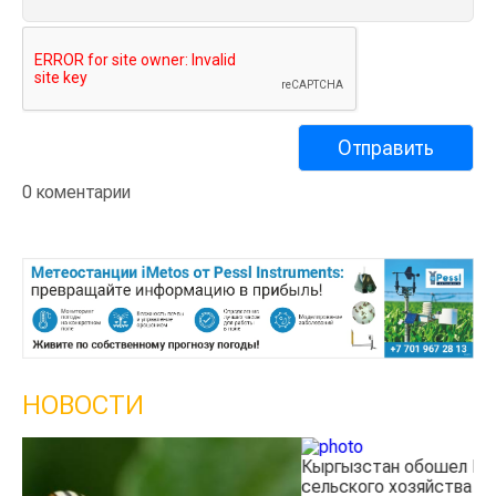
0 коментарии
НОВОСТИ
Кыргызстан обошел Казахстан по темпам роста
Ка