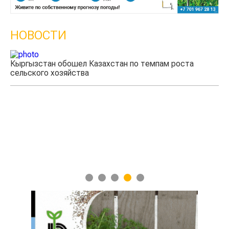
НОВОСТИ
Кыргызстан обошел Казахстан по темпам роста
сельского хозяйства
Уч
мя
1
2
3
4
5