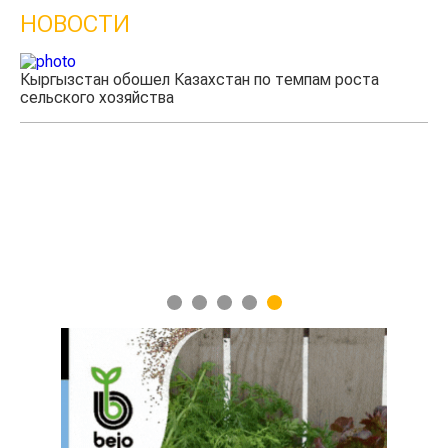
НОВОСТИ
Кыргызстан обошел Казахстан по темпам роста
Ка
сельского хозяйства
эк
1
2
3
4
5