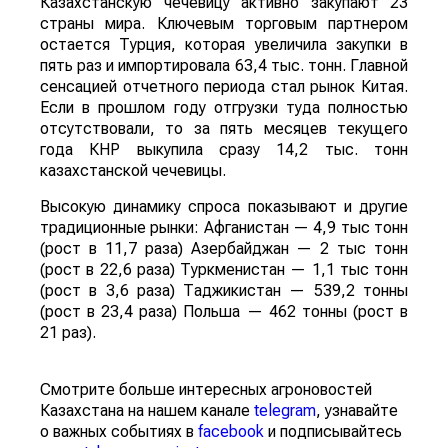
Казахстанскую чечевицу активно закупают 23
страны мира. Ключевым торговым партнером
остается Турция, которая увеличила закупки в
пять раз и импортировала 63,4 тыс. тонн. Главной
сенсацией отчетного периода стал рынок Китая.
Если в прошлом году отгрузки туда полностью
отсутствовали, то за пять месяцев текущего
года КНР выкупила сразу 14,2 тыс. тонн
казахстанской чечевицы.
Высокую динамику спроса показывают и другие
традиционные рынки: Афганистан — 4,9 тыс тонн
(рост в 11,7 раза) Азербайджан — 2 тыс тонн
(рост в 22,6 раза) Туркменистан — 1,1 тыс тонн
(рост в 3,6 раза) Таджикистан — 539,2 тонны
(рост в 23,4 раза) Польша — 462 тонны (рост в
21 раз).
Смотрите больше интересных агроновостей
Казахстана на нашем канале
telegram
, узнавайте
о важных событиях в
facebook
и подписывайтесь