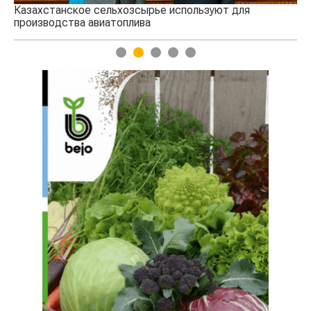
Казахстанское сельхозсырье используют для
Ка
производства авиатоплива
вы
1
2
3
4
5