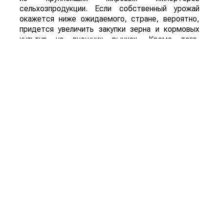
сельхозпродукции. Если собственный урожай
окажется ниже ожидаемого, стране, вероятно,
придется увеличить закупки зерна и кормовых
культур на внешних рынках. Кроме того,
возможное сокращение урожая в одной из
крупнейших аграрных стран мира способно
поддержать мировые цены на зерно, что станет
дополнительным фактором в пользу
экспортеров.
Смотрите больше интересных агроновостей
Казахстана на нашем канале
telegram
, узнавайте
о важных событиях в
facebook
и подписывайтесь
на
youtube
канал и
instagram
.
Обсуждение