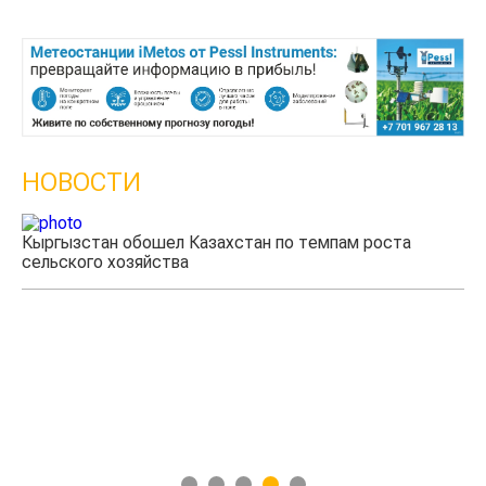
НОВОСТИ
Кыргызстан обошел Казахстан по темпам роста
сельского хозяйства
Уч
мя
1
2
3
4
5