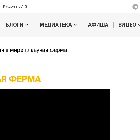
Кукуруза 301 $
Рис 408 $
Пшеница 423 $
БЛОГИ
МЕДИАТЕКА
АФИША
ВИДЕО
я в мире плавучая ферма
АЯ ФЕРМА