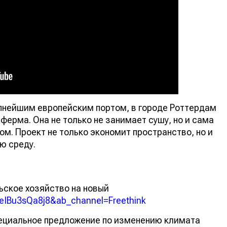
упнейшим европейским портом, в городе Роттердам
ферма. Она не только не занимает сушу, но и сама
м. Проект не только экономит пространство, но и
ю среду.
ьское хозяйство на новый
=eIBu3sQa8j8&ab_channel=Freethink
пециальное предложение по изменению климата