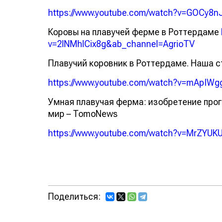
https://www.youtube.com/watch?v=GOCy8
Коровы на плавучей ферме в Роттердаме
v=2lNMhlCix8g&ab_channel=AgrioTV
Плавучий коровник в Роттердаме. Наша с
https://www.youtube.com/watch?v=mApIW
Умная плавучая ферма: изобретение про
мир – TomoNews
https://www.youtube.com/watch?v=MrZY
Поделиться: