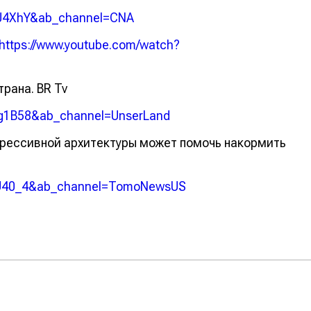
nJ4XhY&ab_channel=CNA
https://www.youtube.com/watch?
трана. BR Tv
gg1B58&ab_channel=UnserLand
грессивной архитектуры может помочь накормить
UKU40_4&ab_channel=TomoNewsUS