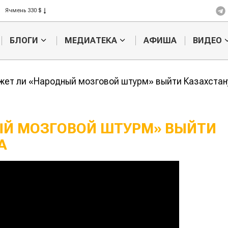
Ячмень 330 $
Кукуруза 301 $
Рис 408 $
Пшеница 423 $
БЛОГИ
МЕДИАТЕКА
АФИША
ВИДЕО
ет ли «Народный мозговой штурм» выйти Казахстан
ЫЙ МОЗГОВОЙ ШТУРМ» ВЫЙТИ
А