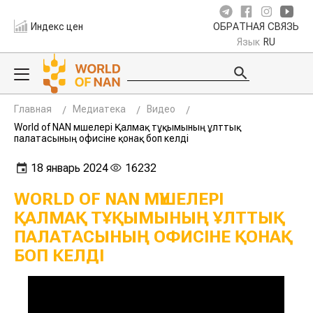
Индекс цен
ОБРАТНАЯ СВЯЗЬ
Язык
RU
Главная
Медиатека
Видео
World of NAN мүшелері Қалмақ тұқымының ұлттық
палатасының офисіне қонақ боп келді
18 январь 2024
16232
WORLD OF NAN МҮШЕЛЕРІ
ҚАЛМАҚ ТҰҚЫМЫНЫҢ ҰЛТТЫҚ
ПАЛАТАСЫНЫҢ ОФИСІНЕ ҚОНАҚ
БОП КЕЛДІ