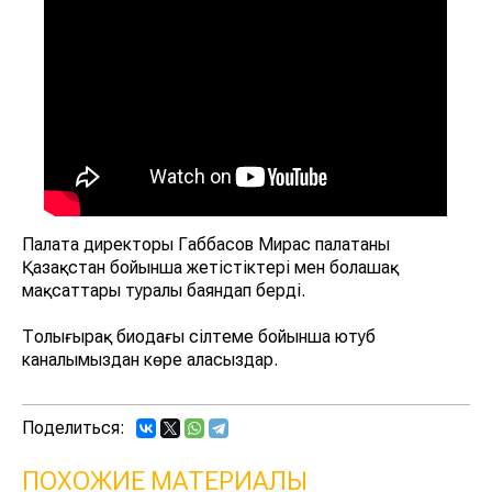
Палата директоры Габбасов Мирас палатаның
Қазақстан бойынша жетістіктері мен болашақ
мақсаттары туралы баяндап берді.
Толығырақ биодағы сілтеме бойынша ютуб
каналымыздан көре аласыздар.
Поделиться:
ПОХОЖИЕ МАТЕРИАЛЫ