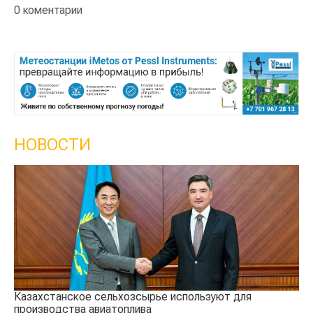
0 коментарии
НОВОСТИ
Казахстанское сельхозсырье используют для
Ка
производства авиатоплива
вы