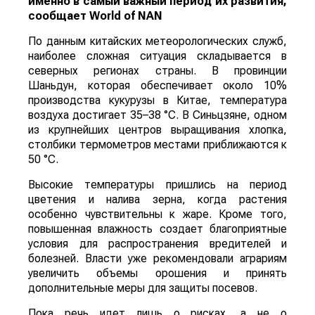
именно в самый важный период их развития,
сообщает
World
of
NAN
По данным китайских метеорологических служб,
наиболее сложная ситуация складывается в
северных регионах страны. В провинции
Шаньдун, которая обеспечивает около 10%
производства кукурузы в Китае, температура
воздуха достигает 35–38 °C. В Синьцзяне, одном
из крупнейших центров выращивания хлопка,
столбики термометров местами приближаются к
50 °C.
Высокие температуры пришлись на период
цветения и налива зерна, когда растения
особенно чувствительны к жаре. Кроме того,
повышенная влажность создает благоприятные
условия для распространения вредителей и
болезней. Власти уже рекомендовали аграриям
увеличить объемы орошения и принять
дополнительные меры для защиты посевов.
Пока речь идет лишь о рисках, а не о