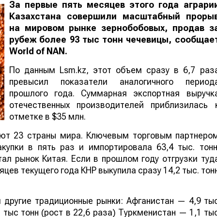
За первые пять месяцев этого года аграри
Казахстана совершили масштабный проры
на мировом рынке зернобобовых, продав з
рубеж более 93 тыс тонн чечевицы, сообщае
World
of
NAN
.
По данным Lsm.kz, этот объем сразу в 6,7 раз
превысил показатели аналогичного период
прошлого года. Суммарная экспортная выручк
отечественных производителей приблизилась 
отметке в $35 млн.
ают 23 страны мира. Ключевым торговым партнеро
купки в пять раз и импортировала 63,4 тыс. тонн
ал рынок Китая. Если в прошлом году отгрузки туд
яцев текущего года КНР выкупила сразу 14,2 тыс. тон
 другие традиционные рынки: Афганистан — 4,9 ты
 тыс тонн (рост в 22,6 раза) Туркменистан — 1,1 ты