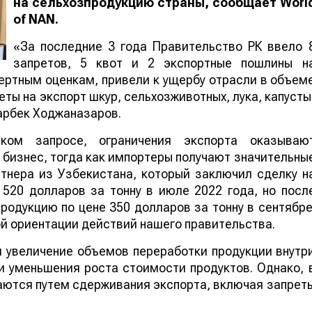
на сельхозпродукцию страны, сообщает
Worl
of NAN
.
«За последние 3 года Правительство РК ввело 
запретов, 5 квот и 2 экспортные пошлины н
ертным оценкам, привели к ущербу отрасли в объем
еты на экспорт шкур, сельхозживотных, лука, капусты
дарбек Ходжаназаров.
ком запросе, ограничения экспорта оказываю
 бизнес, тогда как импортеры получают значительны
тнера из Узбекистана, который заключил сделку н
 520 долларов за тонну в июле 2022 года, но посл
родукцию по цене 350 долларов за тонну в сентябре
й ориентации действий нашего правительства.
 увеличение объемов переработки продукции внутр
и уменьшения роста стоимости продуктов. Однако, 
аются путем сдерживания экспорта, включая запрет