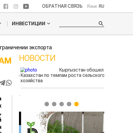
ОБРАТНАЯ СВЯЗЬ
Язык
RU
ИНВЕСТИЦИИ
граничении экспорта
НОВОСТИ
РАМ
Кыргызстан обошел
ского
Казахстан по темпам роста сельского
фермеры зарабо
игать
хозяйства
экспорте чечев
a
1
2
3
4
5
к
,
й
н