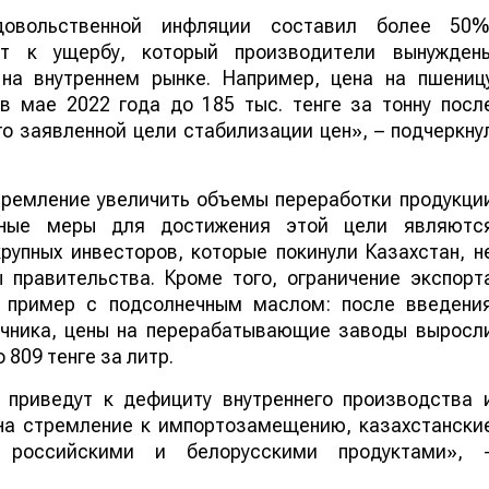
овольственной инфляции составил более 50%
ят к ущербу, который производители вынужден
на внутреннем рынке. Например, цена на пшениц
 в мае 2022 года до 185 тыс. тенге за тонну посл
о заявленной цели стабилизации цен», – подчеркну
тремление увеличить объемы переработки продукци
нные меры для достижения этой цели являютс
упных инвесторов, которые покинули Казахстан, н
 правительства. Кроме того, ограничение экспорт
т пример с подсолнечным маслом: после введени
ечника, цены на перерабатывающие заводы выросл
о 809 тенге за литр.
 приведут к дефициту внутреннего производства 
на стремление к импортозамещению, казахстански
 российскими и белорусскими продуктами», 