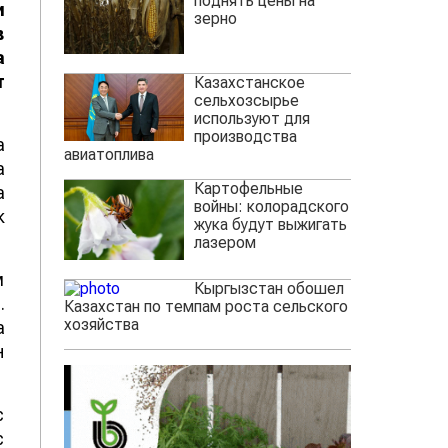
поднять цены на
и
зерно
в
а
т
Казахстанское
сельхозсырье
используют для
производства
а
авиатоплива
а
Картофельные
а
войны: колорадского
к
жука будут выжигать
лазером
м
Кыргызстан обошел
.
Казахстан по темпам роста сельского
хозяйства
а
н
с
с