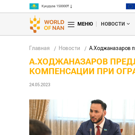
Рис 300000₸
Пшеница 3 класс 125000₸
МЕНЮ
НОВОСТИ
Главная
Новости
А.Ходжаназаров п
А.ХОДЖАНАЗАРОВ ПРЕ
КОМПЕНСАЦИИ ПРИ ОГР
кие
Жара в Китае может
 на
поднять цены на
зерно
24.05.2023
авиатоплив