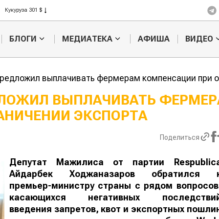
Рис 408 $
Пшеница 423 $
БЛОГИ
МЕДИАТЕКА
АФИША
ВИДЕО
редложил выплачивать фермерам компенсации при о
ДЛОЖИЛ ВЫПЛАЧИВАТЬ ФЕРМЕ
АНИЧЕНИИ ЭКСПОРТА
Казахстанское
Картофельные
сельхозсырье
войны: колорад
используют для
жука будут выж
Поделиться
производства
лазером
а
Депутат Мажилиса от партии Respublic
Айдарбек Ходжаназаров обратился 
премьер-министру страны с рядом вопросов
касающихся негативных последстви
введения запретов, квот и экспортных пошли