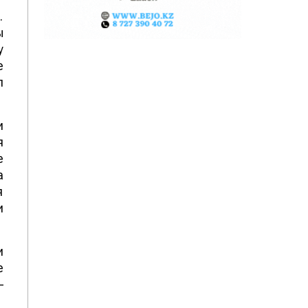
.
ы
у
е
л
и
я
е
а
я
и
и
е
–