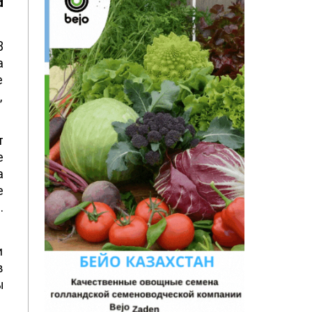
d
8
а
е
,
т
е
а
е
.
и
в
ы