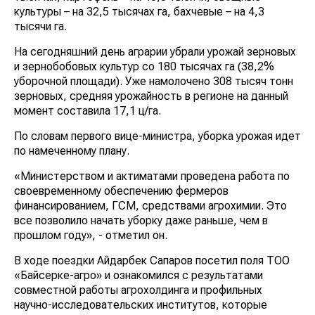
культуры – на 32,5 тысячах га, бахчевые – на 4,3
тысячи га.
На сегодняшний день аграрии убрали урожай зерновых
и зернобобовых культур со 180 тысячах га (38,2%
уборочной площади). Уже намолочено 308 тысяч тонн
зерновых, средняя урожайность в регионе на данный
момент составила 17,1 ц/га.
По словам первого вице-министра, уборка урожая идет
по намеченному плану.
«Министерством и актиматами проведена работа по
своевременному обеспечению фермеров
финансированием, ГСМ, средствами агрохимии. Это
все позволило начать уборку даже раньше, чем в
прошлом году», - отметил он.
В ходе поездки Айдарбек Сапаров посетил поля ТОО
«Байсерке-агро» и ознакомился с результатами
совместной работы агрохолдинга и профильных
научно-исследовательских институтов, которые