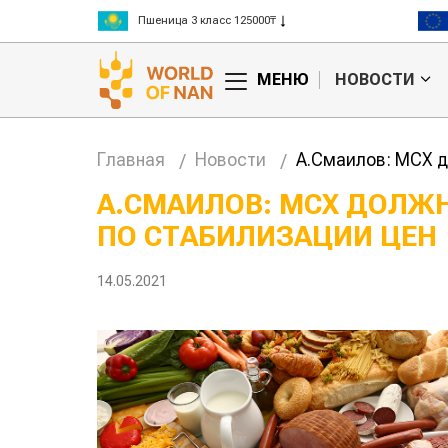
Пшеница 3 класс 125000₸
Ячмень 130000₸
Кукуруза 150000₸
МЕНЮ
НОВОСТИ
Рис 300000₸
Пшеница 3 класс 125000₸
Главная
Новости
А.Смаилов: МСХ д
А.СМАИЛОВ: МСХ ДОЛЖ
ПО СТАБИЛИЗАЦИИ ЦЕН
тан обошел
Казахстанские
та сельского
фермеры заработали $35 млн на
экспорте чечевицы
14.05.2021