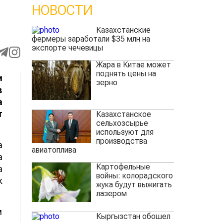
НОВОСТИ
Казахстанские
фермеры заработали $35 млн на
экспорте чечевицы
Жара в Китае может
поднять цены на
и
зерно
в
а
т
Казахстанское
сельхозсырье
используют для
производства
а
авиатоплива
а
Картофельные
а
войны: колорадского
к
жука будут выжигать
лазером
м
Кыргызстан обошел