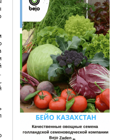
ы
ы
о
м
о
в
и
й
.
,
й
ь
л
о