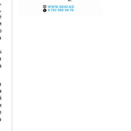
,
,
е
и
о
а
.
ы
я
а
я
м
й
я
е
а