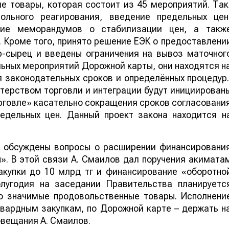
е товары, которая состоит из 45 мероприятий. Так
ольного реагирования, введение предельных цен
ние меморандумов о стабилизации цен, а такж
 Кроме того, принято решение ЕЭК о предоставлени
р-сырец и введены ограничения на вывоз маточног
льных мероприятий Дорожной карты, они находятся н
я законодательных сроков и определённых процедур
терством торговли и интеграции будут инициирован
рговле» касательно сокращения сроков согласовани
едельных цен. Данный проект закона находится н
я обсуждены вопросы о расширении финансировани
». В этой связи А. Смаилов дал поручения акимата
купки до 10 млрд тг и финансирование «оборотно
лугодия на заседании Правительства планируетс
о значимые продовольственные товары. Исполнени
рвардным закупкам, по Дорожной карте – держать н
овещания А. Смаилов.