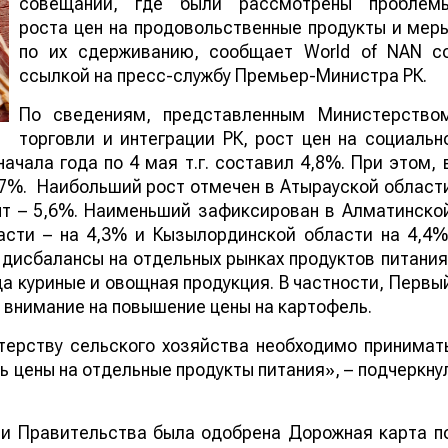
совещании, где были рассмотрены проблем
роста цен на продовольственные продукты и мер
по их сдерживанию, сообщает World of NAN с
ссылкой на пресс-службу Премьер-Министра РК.
По сведениям, представленным Министерство
торговли и интеграции РК, рост цен на социальн
чала года по 4 мая т.г. составил 4,8%. При этом, 
,7%. Наибольший рост отмечен в Атырауской област
ент – 5,6%. Наименьший зафиксирован в Алматинско
асти – на 4,3% и Кызылординской области на 4,4%
дисбалансы на отдельных рынках продуктов питания
ца куриные и овощная продукция. В частности, Первы
внимание на повышение цены на картофель.
терству сельского хозяйства необходимо принимат
 цены на отдельные продукты питания», – подчеркну
нии Правительства была одобрена Дорожная карта п