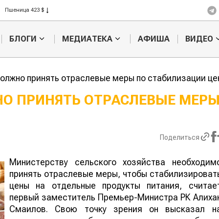
Пшеница 423 $
Ячмень 330 $
Кукуруза 301 $
БЛОГИ
МЕДИАТЕКА
АФИША
ВИДЕО
Рис 408 $
Пшеница 423 $
олжно принять отраслевые меры по стабилизации це
НО ПРИНЯТЬ ОТРАСЛЕВЫЕ МЕР
Жара в Китае может
Казахстанск
поднять цены на
сельхозсыр
зерно
используют 
Поделиться
производств
авиатоплива
Министерству сельского хозяйства необходим
принять отраслевые меры, чтобы стабилизироват
цены на отдельные продукты питания, считае
первый заместитель Премьер-Министра РК Алиха
Смаилов. Свою точку зрения он высказал н