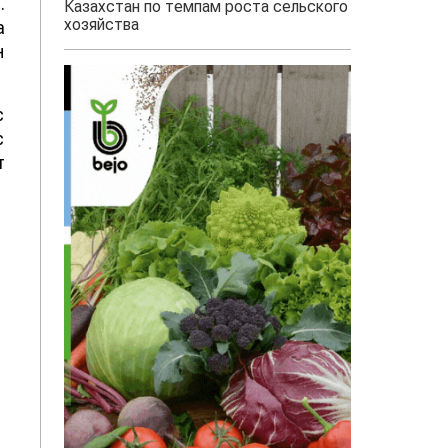
.
Казахстан по темпам роста сельского
хозяйства
а
н
с
с
т