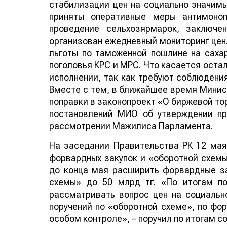
стабилизации цен на социально значимы
приняты оперативные меры антимоноп
проведение сельхозярмарок, заключе
организован ежедневный мониторинг цен.
льготы по таможенной пошлине на саха
поголовья КРС и МРС. Что касается оста
исполнении, так как требуют соблюдени
Вместе с тем, в ближайшее время Минис
поправки в законопроект «О биржевой то
постановлений МИО об утверждении пр
рассмотрении Мажилиса Парламента.
На заседании Правительства РК 12 ма
форвардных закупок и «оборотной схемы
до конца мая расширить форвардные за
схемы» до 50 млрд тг. «По итогам по
рассматривать вопрос цен на социальн
поручений по «оборотной схеме», по фо
особом контроле», – поручил по итогам с