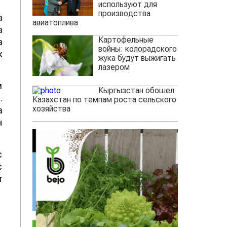
используют для
производства
а
авиатоплива
а
Картофельные
а
войны: колорадского
к
жука будут выжигать
лазером
м
Кыргызстан обошел
.
Казахстан по темпам роста сельского
хозяйства
а
н
с
с
т