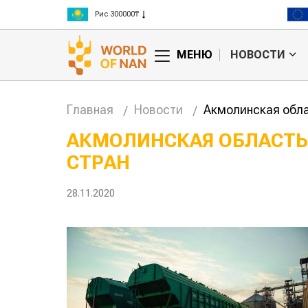
Рис 300000₸
Пшеница 3 класс 125000₸
МЕНЮ
НОВОСТИ
Главная
Новости
Акмолинская обла
АКМОЛИНСКАЯ ОБЛАСТЬ 
СТРАН
анские
Жара в Китае может
млн на
поднять цены на
зерно
28.11.2020
авиатоп