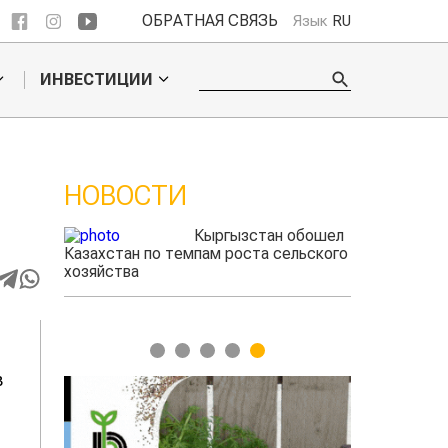
ОБРАТНАЯ СВЯЗЬ
Язык
RU
ИНВЕСТИЦИИ
НОВОСТИ
ые
Кыргызстан обошел
радского
Казахстан по темпам роста сельского
фермеры зар
выжигать
хозяйства
экспорте че
1
2
3
4
5
в