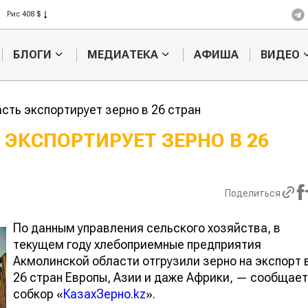
Рис 408 $
Пшеница 423 $
БЛОГИ
МЕДИАТЕКА
АФИША
ВИДЕО
сть экспортирует зерно в 26 стран
ЭКСПОРТИРУЕТ ЗЕРНО В 26
Казахстанское
Картофельн
сельхозсырье
войны: коло
используют для
жука будут 
Поделиться
производства
лазером
лива
По данным управления сельского хозяйства, в
текущем году хлебоприемные предприятия
Акмолинской области отгрузили зерно на экспорт 
26 стран Европы, Азии и даже Африки, — сообщает
собкор «
КазахЗерно.kz
».