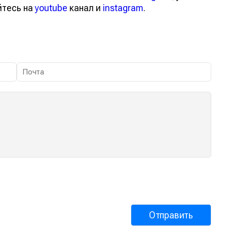
йтесь на
youtube
канал и
instagram
.