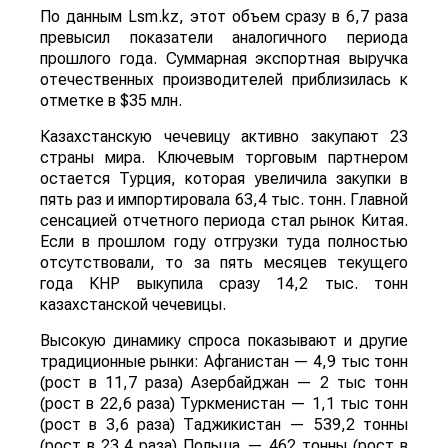
По данным Lsm.kz, этот объем сразу в 6,7 раза
превысил показатели аналогичного периода
прошлого года. Суммарная экспортная выручка
отечественных производителей приблизилась к
отметке в $35 млн.
Казахстанскую чечевицу активно закупают 23
страны мира. Ключевым торговым партнером
остается Турция, которая увеличила закупки в
пять раз и импортировала 63,4 тыс. тонн. Главной
сенсацией отчетного периода стал рынок Китая.
Если в прошлом году отгрузки туда полностью
отсутствовали, то за пять месяцев текущего
года КНР выкупила сразу 14,2 тыс. тонн
казахстанской чечевицы.
Высокую динамику спроса показывают и другие
традиционные рынки: Афганистан — 4,9 тыс тонн
(рост в 11,7 раза) Азербайджан — 2 тыс тонн
(рост в 22,6 раза) Туркменистан — 1,1 тыс тонн
(рост в 3,6 раза) Таджикистан — 539,2 тонны
(рост в 23,4 раза) Польша — 462 тонны (рост в