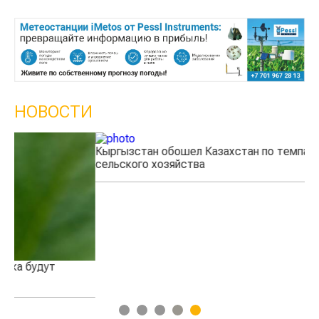
НОВОСТИ
Кыргызстан обошел Казахстан по темпам роста
Ка
сельского хозяйства
эк
1
2
3
4
5