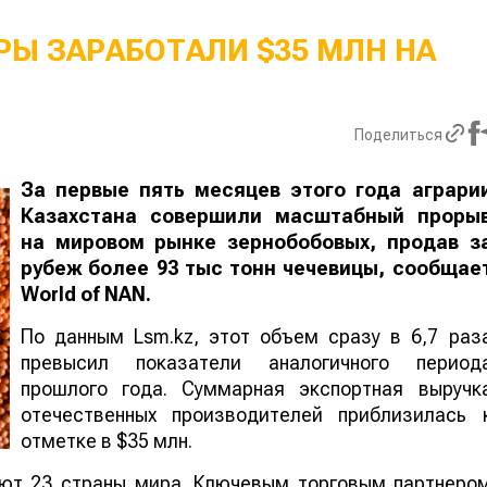
Ы ЗАРАБОТАЛИ $35 МЛН НА
Поделиться
За первые пять месяцев этого года аграри
Казахстана совершили масштабный проры
на мировом рынке зернобобовых, продав з
рубеж более 93 тыс тонн чечевицы, сообщае
World
of
NAN
.
По данным Lsm.kz, этот объем сразу в 6,7 раз
превысил показатели аналогичного период
прошлого года. Суммарная экспортная выручк
отечественных производителей приблизилась 
отметке в $35 млн.
ают 23 страны мира. Ключевым торговым партнеро