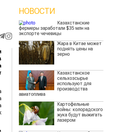
НОВОСТИ
Казахстанские
фермеры заработали $35 млн на
экспорте чечевицы
Жара в Китае может
поднять цены на
и
зерно
в
а
т
Казахстанское
сельхозсырье
используют для
производства
а
авиатоплива
а
Картофельные
а
войны: колорадского
к
жука будут выжигать
лазером
м