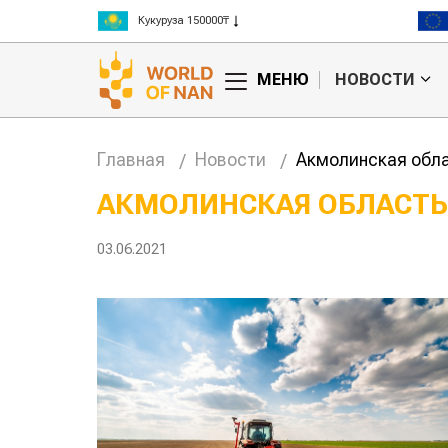
Рис 300000₸
Пшеница 3 класс 125000₸
МЕНЮ
НОВОСТИ
Главная
Новости
Акмолинская обл
АКМОЛИНСКАЯ ОБЛАСТЬ
анские
Жара в Китае может
03.06.2021
млн на
поднять цены на
зерно
авиатоп