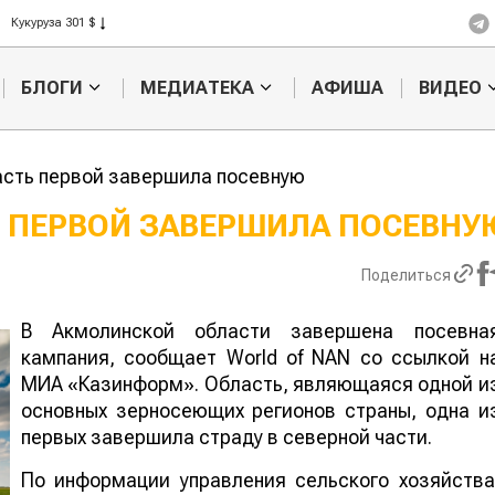
Рис 408 $
Пшеница 423 $
БЛОГИ
МЕДИАТЕКА
АФИША
ВИДЕО
асть первой завершила посевную
 ПЕРВОЙ ЗАВЕРШИЛА ПОСЕВНУ
Казахстанское
Картофельн
Поделиться
сельхозсырье
войны: коло
используют для
жука будут 
производства
лазером
В Акмолинской области завершена посевна
лива
кампания, сообщает World of NAN со ссылкой н
МИА «Казинформ». Область, являющаяся одной и
основных зерносеющих регионов страны, одна и
первых завершила страду в северной части.
По информации управления сельского хозяйства