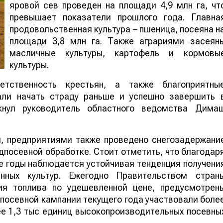
яровой сев проведен на площади 4,9 млн га, чт
превышает показатели прошлого года. Главна
продовольственная культура – пшеница, посеяна н
площади 3,8 млн га. Также аграриями засеян
масличные культуры, картофель и кормовы
культуры.
етственность крестьян, а также благоприятны
али начать страду раньше и успешно завершить 
кнул руководитель областного ведомства Дима
я, предприятиями также проведено снегозадержани
дпосевной обработке. Стоит отметить, что благодар
е годы наблюдается устойчивая тенденция получени
енных культур. Ежегодно Правительством стран
ия топлива по удешевленной цене, предусмотрен
в посевной кампании текущего года участвовали боле
ее 1,3 тыс единиц высокопроизводительных посевны