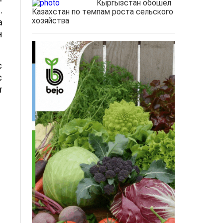
Кыргызстан обошел
.
Казахстан по темпам роста сельского
хозяйства
а
н
с
с
т