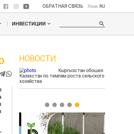
ОБРАТНАЯ СВЯЗЬ
Язык
RU
ИНВЕСТИЦИИ
НОВОСТИ
Ю
ые
Кыргызстан обошел
радского
Казахстан по темпам роста сельского
фермеры зар
выжигать
хозяйства
экспорте че
я
а
з
1
2
3
4
5
з
,