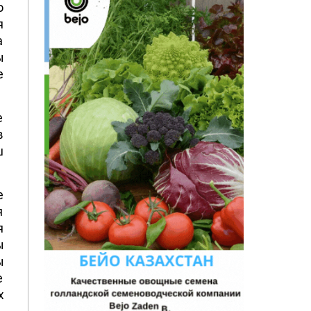
о
я
а
ы
е
е
в
ш
е
я
я
ы
ы
е
х