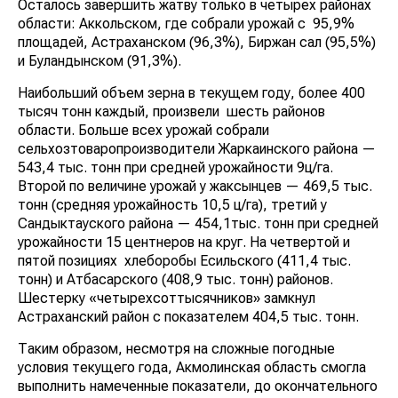
Осталось завершить жатву только в четырех районах
области: Аккольском, где собрали урожай с 95,9%
площадей, Астраханском (96,3%), Биржан сал (95,5%)
и Буландынском (91,3%).
Наибольший объем зерна в текущем году, более 400
тысяч тонн каждый, произвели шесть районов
области. Больше всех урожай собрали
сельхозтоваропроизводители Жаркаинского района —
543,4 тыс. тонн при средней урожайности 9ц/га.
Второй по величине урожай у жаксынцев — 469,5 тыс.
тонн (средняя урожайность 10,5 ц/га), третий у
Сандыктауского района — 454,1тыс. тонн при средней
урожайности 15 центнеров на круг. На четвертой и
пятой позициях хлеборобы Есильского (411,4 тыс.
тонн) и Атбасарского (408,9 тыс. тонн) районов.
Шестерку «четырехсоттысячников» замкнул
Астраханский район с показателем 404,5 тыс. тонн.
Таким образом, несмотря на сложные погодные
условия текущего года, Акмолинская область смогла
выполнить намеченные показатели, до окончательного