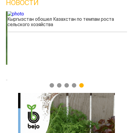
НОВОСТИ
Кыргызстан обошел Казахстан по темпам роста
Ка
сельского хозяйства
эк
1
2
3
4
5