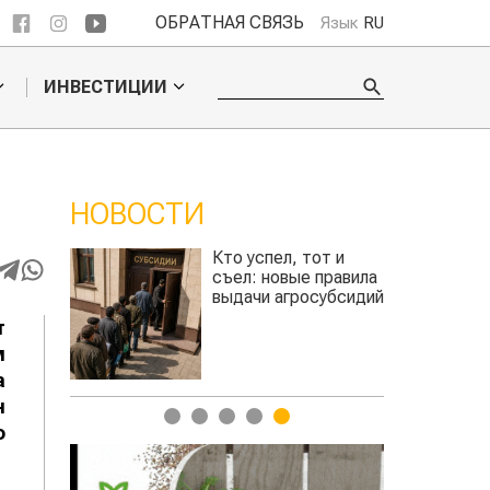
ОБРАТНАЯ СВЯЗЬ
Язык
RU
ИНВЕСТИЦИИ
НОВОСТИ
Кто успел, тот и
съел: новые правила
выдачи агросубсидий
т
авиатоплива
м
а
н
1
2
3
4
5
о