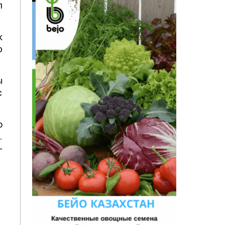
л
к
ю
ы
с
о
.
-