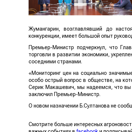
Жумангарин, возглавлявший до насто
конкуренции, имеет большой опыт руков
Премьер-Министр подчеркнул, что Гла
торговли в развитии экономики, укрепле
соседними странами.
«Мониторинг цен на социально значимые
особо острый вопрос в обществе, на кот
Серик Макашевич, мы надеемся, что вы 
заключил Премьер-Министр.
О новом назначении Б.Султанова не сооб
Смотрите больше интересных агроновост
важных событиях в
facebook
и подписыва