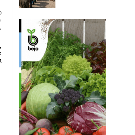
о
н
,
,
ю
д