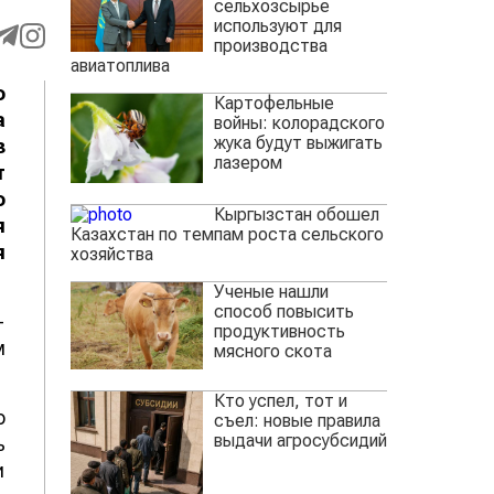
сельхозсырье
используют для
производства
авиатоплива
о
Картофельные
а
войны: колорадского
жука будут выжигать
з
лазером
т
о
Кыргызстан обошел
я
Казахстан по темпам роста сельского
я
хозяйства
Ученые нашли
способ повысить
-
продуктивность
м
мясного скота
Кто успел, тот и
о
съел: новые правила
выдачи агросубсидий
ь
и