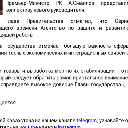
Премьер-Министр РК А.Смаилов представи
коллективу нового руководителя.
Глава Правительства отметил, что Сери
ящего времени Агентство по защите и развити
одящей работы.
ва государства отмечает большую важность сфер
ния тесных экономических и интеграционных связей 
 товары и выработка мер по их стабилизации – эт
орый следует обратить самое пристальное внимание
оправдаете высокое доверие Главы государства», 
щается.
ей Казахстана на нашем канале
telegram
, узнавайте о
йтесь на
youtube
канал и
instagram
.