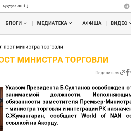
Рис 408 $
Пшеница 423 $
БЛОГИ
МЕДИАТЕКА
АФИША
ВИДЕО
ул пост министра торговли
ПОСТ МИНИСТРА ТОРГОВЛИ
Кыргызстан обошел
Ученые нашли
Поделиться
 темпам роста сельского
способ повысить
продуктивность
мясного скота
Указом Президента Б.Султанов освобожден о
занимаемой должности. Исполняющи
обязанности заместителя Премьер-Министр
– министра торговли и интеграции РК назначе
С.Жумангарин, сообщает World of NAN с
ссылкой на Акорду.