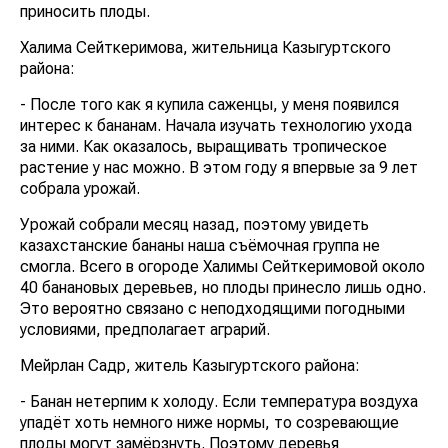
приносить плоды.
Халима Сейткеримова, жительница Казыгуртского
района:
- После того как я купила саженцы, у меня появился
интерес к бананам. Начала изучать технологию ухода
за ними. Как оказалось, выращивать тропическое
растение у нас можно. В этом году я впервые за 9 лет
собрала урожай.
Урожай собрали месяц назад, поэтому увидеть
казахстанские бананы наша съёмочная группа не
смогла. Всего в огороде Халимы Сейткеримовой около
40 банановых деревьев, но плоды принесло лишь одно.
Это вероятно связано с неподходящими погодными
условиями, предполагает аграрий.
Мейрлан Садр, житель Казыгуртского района:
- Банан нетерпим к холоду. Если температура воздуха
упадёт хоть немного ниже нормы, то созревающие
плоды могут замёрзнуть. Поэтому деревья