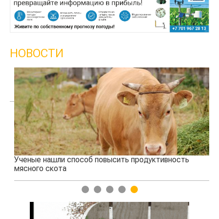
НОВОСТИ
Ученые нашли способ повысить продуктивность
Жа
мясного скота
1
2
3
4
5