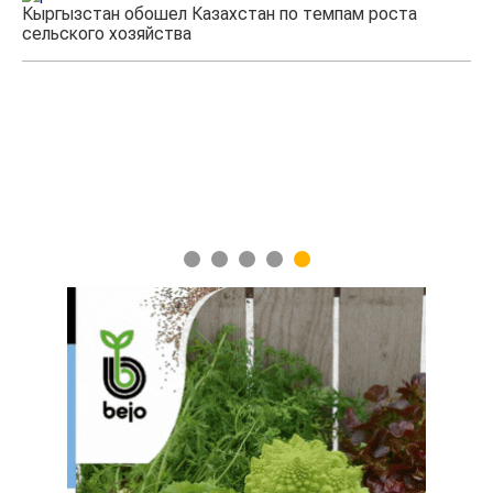
а
Казахстанские фермеры заработали $35 млн на
экспорте чечевицы
1
2
3
4
5