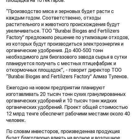
площадка на 10 гектаров.
“Производство мяса и зерновых будет расти с
каждым годом. Соответственно, отходы
растительного и животного происхождения будут
увеличиваться. ТОО “Burabai Biogas and Fertilizers
Factory” предложило решение по утилизации отходов,
из которых будут производиться электроэнергия и
органические удобрения. До 400-500 тонн
необходимого для биогазового завода сырья в сутки
планируется получать с местных птицефабрик и
откормочных площадок”, - говорит директор ТОО
“Burabai Biogas and Fertilizers Factory” Алмаз Туленов.
Ежегодно на новом предприятии планируют
изготавливать 20 тысяч тонн сухих гранулированных
органических удобрений и 10 тысяч тонн жидких
органических удобрений. Проект общей стоимостью
12 млрд тенге обеспечит рабочими местами около 40
человек.
По словам инвесторов, произведенная продукция
будет благотворно влиять на водное и воздушное