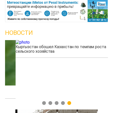
НОВОСТИ
Кыргызстан обошел Казахстан по темпам роста
Ка
сельского хозяйства
эк
1
2
3
4
5