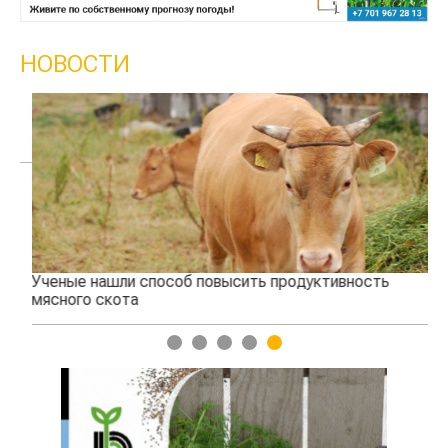
НОВОСТИ
Ученые нашли способ повысить продуктивность
Жа
мясного скота
1
2
3
4
5