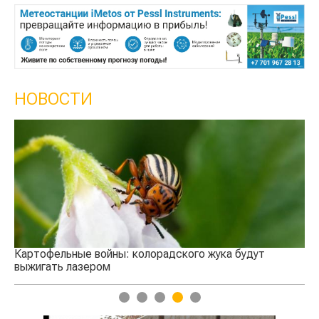
НОВОСТИ
Кы
се
Картофельные войны: колорадского жука будут
выжигать лазером
1
2
3
4
5