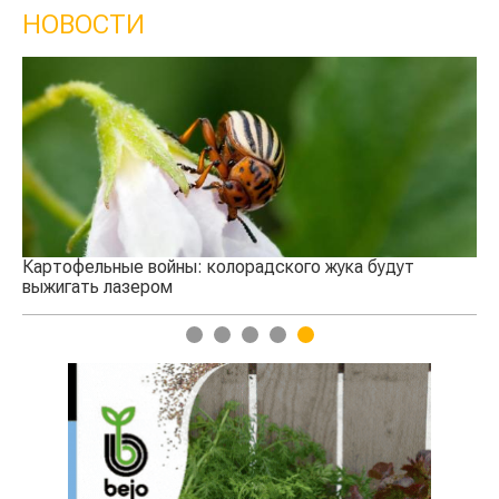
НОВОСТИ
В России массово сокращается поголовье КРС
1
2
3
4
5