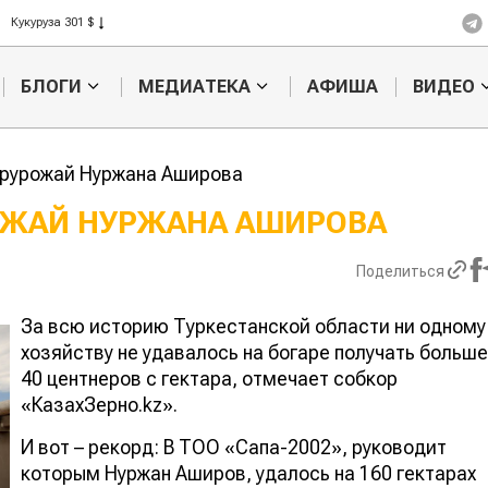
Рис 408 $
Пшеница 423 $
БЛОГИ
МЕДИАТЕКА
АФИША
ВИДЕО
ерурожай Нуржана Аширова
РОЖАЙ НУРЖАНА АШИРОВА
Кыргызстан обошел
Ученые наш
Поделиться
ан по темпам роста сельского
способ повы
ва
продуктивно
мясного ско
За всю историю Туркестанской области ни одному
хозяйству не удавалось на богаре получать больше
40 центнеров с гектара, отмечает собкор
«КазахЗерно.kz».
И вот – рекорд: В ТОО «Сапа-2002», руководит
которым Нуржан Аширов, удалось на 160 гектарах