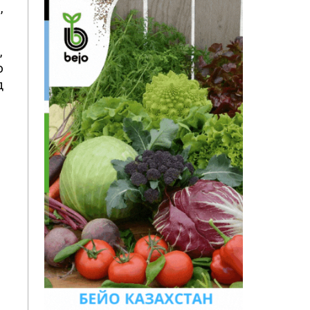
,
,
ю
д