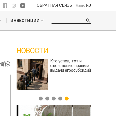
ОБРАТНАЯ СВЯЗЬ
Язык
RU
ИНВЕСТИЦИИ
НОВОСТИ
ли
Кто успел, тот и
сить
съел: новые правила
сть
выдачи агросубсидий
та
авиатоплива
1
2
3
4
5