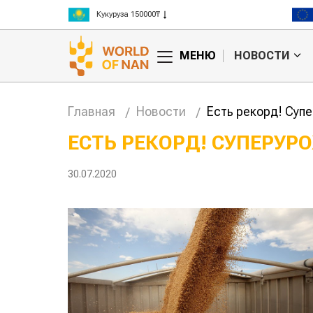
Рис 300000₸
Пшеница 3 класс 125000₸
МЕНЮ
НОВОСТИ
Главная
Новости
Есть рекорд! Суп
ЕСТЬ РЕКОРД! СУПЕРУ
анское
Картофельные
30.07.2020
сырье
войны: колорадского
Казахст
уют для
жука будут выжигать
хозяйст
дства
лазером