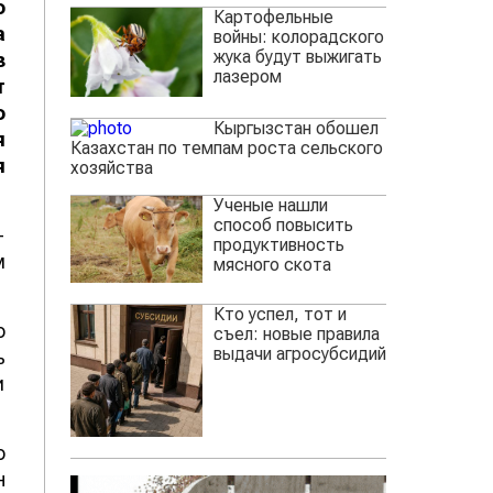
о
Картофельные
а
войны: колорадского
жука будут выжигать
з
лазером
т
о
Кыргызстан обошел
я
Казахстан по темпам роста сельского
я
хозяйства
Ученые нашли
способ повысить
-
продуктивность
м
мясного скота
Кто успел, тот и
о
съел: новые правила
выдачи агросубсидий
ь
и
о
н