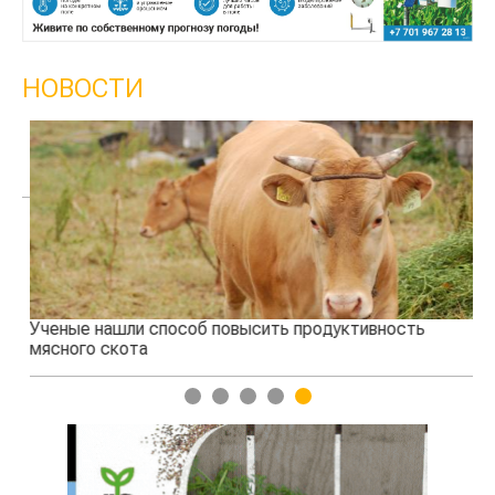
НОВОСТИ
Ученые нашли способ повысить продуктивность
Жа
мясного скота
1
2
3
4
5