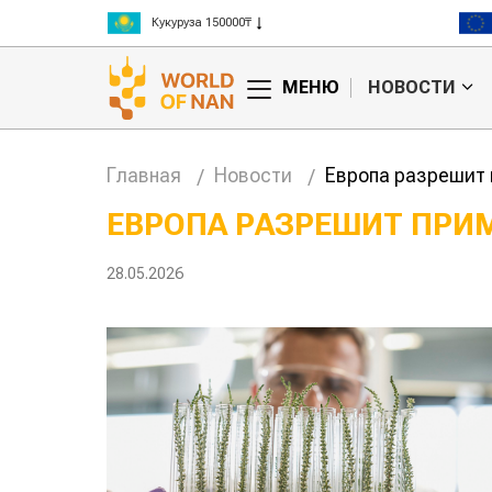
Кукуруза 150000₸
Рис 300000₸
Пшеница 3 класс 125000₸
МЕНЮ
НОВОСТИ
Главная
Новости
Европа разрешит
ЕВРОПА РАЗРЕШИТ ПР
ПОКОЛЕНИЯ
Китае может
Казахстанское
 цены на
сельхозсырье
используют для
28.05.2026
производства
авиатоплива