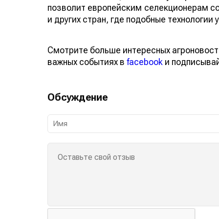
изменение позиции может ускорить гл
позволит европейским селекционерам
Японии и других стран, где подобные те
Смотрите больше интересных агроновос
о важных событиях в
facebook
и подписы
Обсуждение