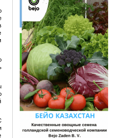
d
о
е
в
е
м
о
ь
ы
о
й
С
и