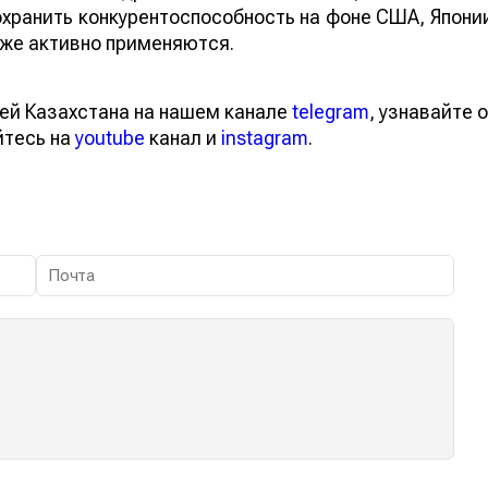
обальное внедрение геномной селекции. Это такж
 сохранить конкурентоспособность на фоне США
хнологии уже активно применяются.
тей Казахстана на нашем канале
telegram
, узнавайте
вайтесь на
youtube
канал и
instagram
.