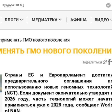
Кукуруза 301 $
Рис 408 $
Пшеница 423 $
БЛОГИ
МЕДИАТЕКА
АФИША
ВИДЕО
 применять ГМО нового поколения
ИМЕНЯТЬ ГМО НОВОГО
Картофельные
Кыргызстан
войны: колорадского
Казахстан по темпам роста се
жука будут выжигать
хозяйства
Поделиться
лазером
Страны ЕС и Европарламент достигл
предварительного соглашения п
использованию новых геномных технологи
(NGT). Если документ окончательно утвердят 
2026 году, часть технологий может начат