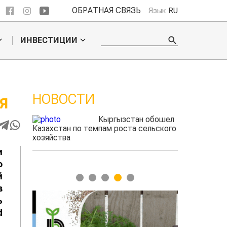
ОБРАТНАЯ СВЯЗЬ
Язык
RU
ИНВЕСТИЦИИ
НОВОСТИ
 обошел
Ученые нашли
льского
способ повысить
продуктивность
мясного скота
и
1
2
3
4
5
о
й
в
ь