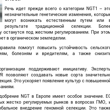
применяться уже с 2028 года, сообщает
Worl
of
NAN
.
Речь идет прежде всего о категории NGT1 – эт
незначительные генетические изменения, которы
могут возникать естественным путем или 
результате традиционной селекции. Боле
у останутся под жестким регулированием. При это
рет в органическом земледелии.
равила помогут повысить устойчивость сельског
иям, болезням и вредителям, а также снизит
рганизации поддерживают инициативу. Эксперт
PR позволяют создавать новые сорта значительн
екция. Это ускоряет появление культур с повышенно
ваниям.
добрение NGT в Европе имеет особое значение. Е
ых жестко регулируемых рынков в вопросах ГМО, 