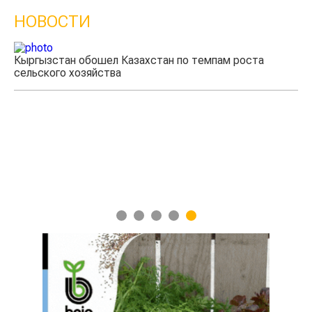
НОВОСТИ
Кыргызстан обошел Казахстан по темпам роста
Ка
сельского хозяйства
эк
1
2
3
4
5