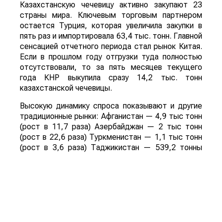
Казахстанскую чечевицу активно закупают 23
страны мира. Ключевым торговым партнером
остается Турция, которая увеличила закупки в
пять раз и импортировала 63,4 тыс. тонн. Главной
сенсацией отчетного периода стал рынок Китая.
Если в прошлом году отгрузки туда полностью
отсутствовали, то за пять месяцев текущего
года КНР выкупила сразу 14,2 тыс. тонн
казахстанской чечевицы.
Высокую динамику спроса показывают и другие
традиционные рынки: Афганистан — 4,9 тыс тонн
(рост в 11,7 раза) Азербайджан — 2 тыс тонн
(рост в 22,6 раза) Туркменистан — 1,1 тыс тонн
(рост в 3,6 раза) Таджикистан — 539,2 тонны
(рост в 23,4 раза) Польша — 462 тонны (рост в
21 раз).
Смотрите больше интересных агроновостей
Казахстана на нашем канале
telegram
, узнавайте
о важных событиях в
facebook
и подписывайтесь