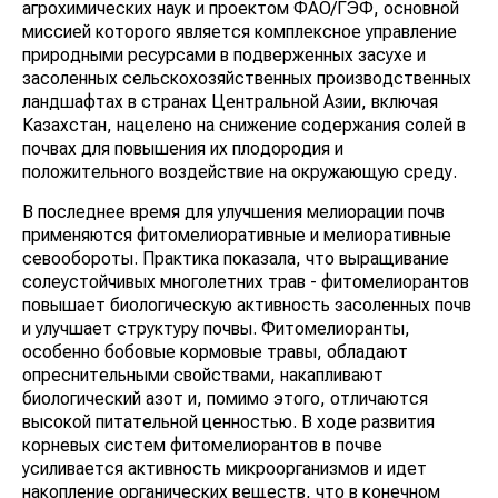
агрохимических наук и проектом ФАО/ГЭФ, основной
миссией которого является комплексное управление
природными ресурсами в подверженных засухе и
засоленных сельскохозяйственных производственных
ландшафтах в странах Центральной Азии, включая
Казахстан, нацелено на снижение содержания солей в
почвах для повышения их плодородия и
положительного воздействие на окружающую среду.
В последнее время для улучшения мелиорации почв
применяются фитомелиоративные и мелиоративные
севообороты. Практика показала, что выращивание
солеустойчивых многолетних трав - фитомелиорантов
повышает биологическую активность засоленных почв
и улучшает структуру почвы. Фитомелиоранты,
особенно бобовые кормовые травы, обладают
опреснительными свойствами, накапливают
биологический азот и, помимо этого, отличаются
высокой питательной ценностью. В ходе развития
корневых систем фитомелиорантов в почве
усиливается активность микроорганизмов и идет
накопление органических веществ, что в конечном