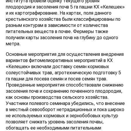
института провели оценку текущего уровня
плодородия и засоления почв 5 га пашни КХ «Келешек»
и их картографирование. На картах, поля данного
крестьянского хозяйства были классифицированы по
разным контурам в зависимости от количества
питательных веществ в почве. Фермеры также
получили карты засоления почв на глубину до одного
метра.
Основные мероприятия для осуществления внедрения
вариантов фитомелиоративных мероприятий в КХ
«Келешек» включали доставку семян кормовых
солеустойчивых трав, агротехническую подготовку 5
га пашни для посева семян и посев семян трав.
Проведенные мероприятия способствовали снижению
засоления почв и сохранению почвенного плодородия,
как основы производства сельского хозяйства.
Участники полевого семинара убедились, что внесение
в местный севооборот нетрадиционных и пока широко
не используемых кормовых и зернобобовых культур
позволяет снижать уровень засоления почвы,
обогащать ее необходимыми питательными