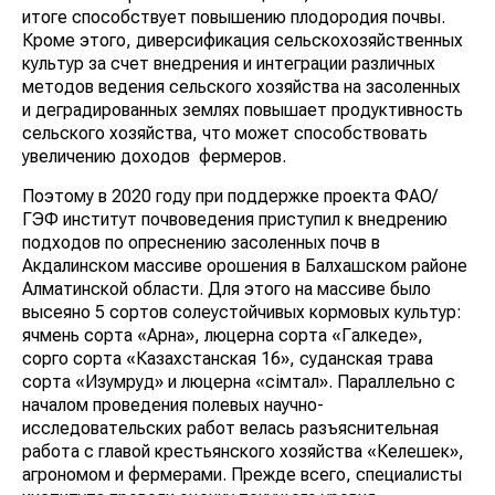
итоге способствует повышению плодородия почвы.
Кроме этого, диверсификация сельскохозяйственных
культур за счет внедрения и интеграции различных
методов ведения сельского хозяйства на засоленных
и деградированных землях повышает продуктивность
сельского хозяйства, что может способствовать
увеличению доходов фермеров.
Поэтому в 2020 году при поддержке проекта ФАО/
ГЭФ институт почвоведения приступил к внедрению
подходов по опреснению засоленных почв в
Акдалинском массиве орошения в Балхашском районе
Алматинской области. Для этого на массиве было
высеяно 5 сортов солеустойчивых кормовых культур:
ячмень сорта «Арна», люцерна сорта «Галкеде»,
сорго сорта «Казахстанская 16», суданская трава
сорта «Изумруд» и люцерна «Өсімтал». Параллельно с
началом проведения полевых научно-
исследовательских работ велась разъяснительная
работа с главой крестьянского хозяйства «Келешек»,
агрономом и фермерами. Прежде всего, специалисты