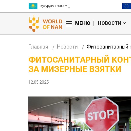
Кукуруза 150000₸
Рис 300000₸
Пшеница 3 класс 125000₸
МЕНЮ
НОВОСТИ
Главная
Новости
Фитосанитарный к
ФИТОСАНИТАРНЫЙ КОН
ЗА МИЗЕРНЫЕ ВЗЯТКИ
 нашли
Жара в Китае может
повысить
поднять цены на
ивность
зерно
12.05.2025
 скота
авиатоп