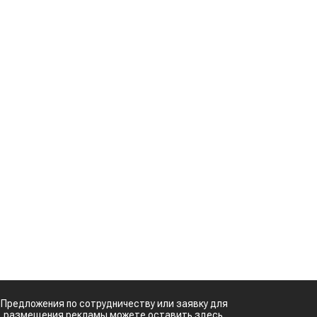
.
и
Казахстанское
сельхозсырье
используют для
в
производства
авиатоплива
%
м
Картофельные
к
войны: колорадского
жука будут выжигать
лазером
о
Кыргызстан обошел
я
Казахстан по темпам роста сельского
ь
хозяйства
Ученые нашли
способ повысить
х
продуктивность
д
мясного скота
о