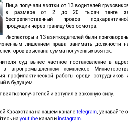
Лица получали взятки от 13 водителей грузовико
в размере от 2 до 20 тысяч тенге з
беспрепятственный провоз подкарантинно
продукции через границу без осмотра.
Инспекторы и 13 взяткодателей были приговорен
жизненным лишением права занимать должности н
инспекторов взыскана сумма полученных взяток.
инителя суд вынес частное постановление в адре
и в агропромышленном комплексе Министерств
ния профилактической работы среди сотрудников 
ний в будущем.
г взяткополучателей и вступил в законную силу.
тей Казахстана на нашем канале
telegram
, узнавайте
вайтесь на
youtube
канал и
instagram
.