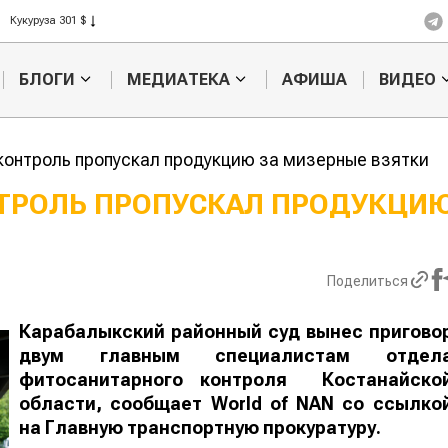
Кукуруза 301 $
Рис 408 $
Пшеница 423 $
БЛОГИ
МЕДИАТЕКА
АФИША
ВИДЕО
онтроль пропускал продукцию за мизерные взятки
ТРОЛЬ ПРОПУСКАЛ ПРОДУКЦ
Казахстанское
Картофельн
сельхозсырье
войны: коло
используют для
жука будут 
Поделиться
производства
лазером
лива
Карабалыкский районный суд вынес пригово
двум главным специалистам отдел
фитосанитарного контроля Костанайско
области, сообщает
World
of
NAN
со ссылкой н
Главную транспортную прокуратуру.