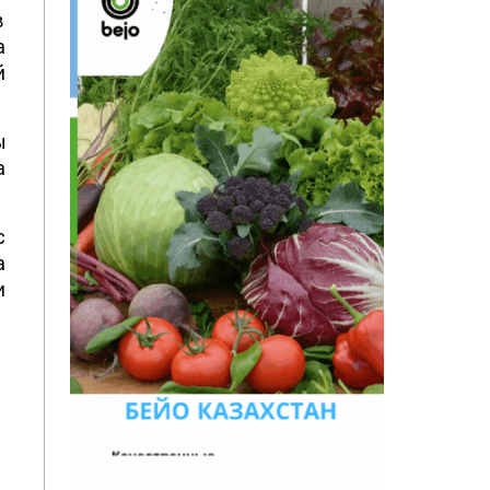
в
а
й
ы
а
с
а
и