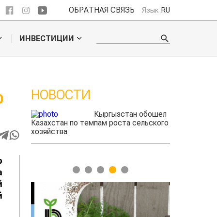
ОБРАТНАЯ СВЯЗЬ
Язык
RU
ИНВЕСТИЦИИ
НОВОСТИ
ИЮ
ые
Кыргызстан обошел
радского
Казахстан по темпам роста сельского
выжигать
хозяйства
р
1
2
3
4
5
а
й
а