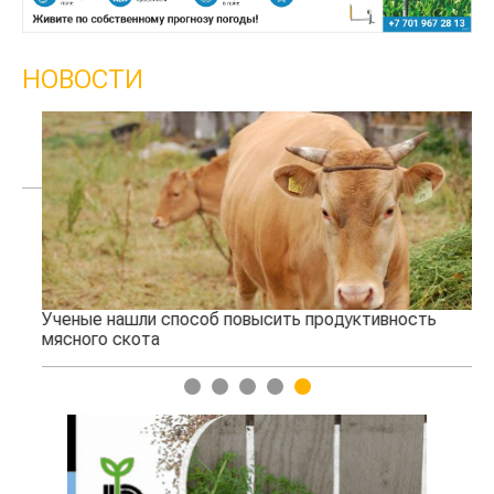
НОВОСТИ
Ученые нашли способ повысить продуктивность
Жа
мясного скота
1
2
3
4
5