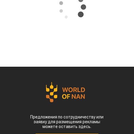
Экстремальная жара охватила ключевые
сельскохозяйственные регионы Китая.
Власти страны предупреждают о возможных
потерях урожая кукурузы, риса, хлопка и сои
именно в самый важный период их
развития, сообщает
World
of
NAN
По данным китайских метеорологических служб,
наиболее сложная ситуация складывается в
северных регионах страны. В провинции
Шаньдун, которая обеспечивает около 10%
производства кукурузы в Китае, температура
воздуха достигает 35–38 °C. В Синьцзяне, одном
из крупнейших центров выращивания хлопка,
столбики термометров местами приближаются к
50 °C.
Высокие температуры пришлись на период
цветения и налива зерна, когда растения
особенно чувствительны к жаре. Кроме того,
повышенная влажность создает благоприятные