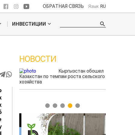
ОБРАТНАЯ СВЯЗЬ
Язык
RU
ИНВЕСТИЦИИ
НОВОСТИ
ые
Кыргызстан обошел
радского
Казахстан по темпам роста сельского
выжигать
хозяйства
о
х
к
1
2
3
4
5
6
е
у
f