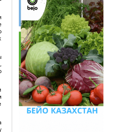
и
е
и
т
ы
,
а
и
м
е
а
у