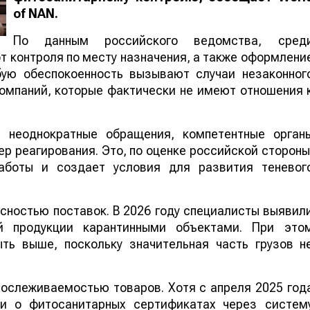
NAN
.
По данным российского ведомства, сред
ние от контроля по месту назначения, а такж
чателей. Особую обеспокоенность вызывают случа
российских компаний, которые фактически не имею
а неоднократные обращения, компетентные орган
р реагирования. Это, по оценке российской стороны
ы и создает условия для развития теневого оборот
сностью поставок. В 2026 году специалисты выявил
й продукции карантинными объектами. При это
ь выше, поскольку значительная часть грузов н
ослеживаемостью товаров. Хотя с апреля 2025 год
ми о фитосанитарных сертификатах через систем