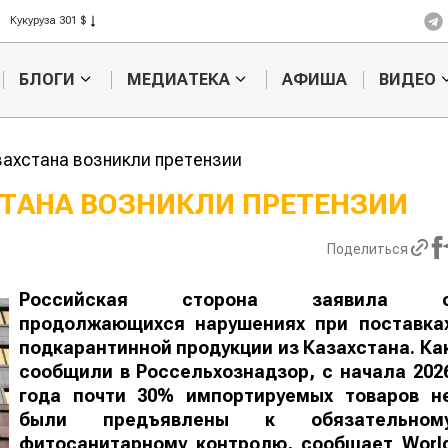
Кукуруза 301 $
Рис 408 $
Пшеница 423 $
БЛОГИ
МЕДИАТЕКА
АФИША
ВИДЕО
захстана возникли претензии
СТАНА ВОЗНИКЛИ ПРЕТЕНЗИИ
Казахстанское
Картофельн
Поделиться
сельхозсырье
войны: коло
используют для
жука будут 
производства
лазером
Российская сторона заявила 
лива
продолжающихся нарушениях при поставка
подкарантинной продукции из Казахстана. Ка
сообщили в Россельхознадзор, с начала 202
года почти 30% импортируемых товаров н
были предъявлены к обязательном
фитосанитарному контролю, сообщает
World
o