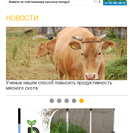
НОВОСТИ
Ученые нашли способ повысить продуктивность
Жа
мясного скота
1
2
3
4
5