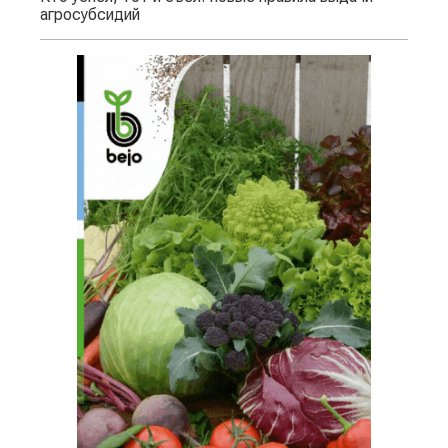
агросубсидий