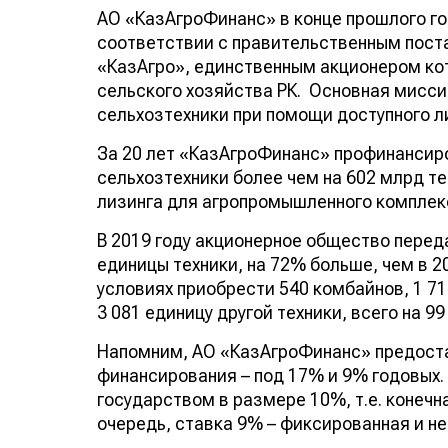
АО «КазАгроФинанс» в конце прошлого го
соответствии с правительственным пост
«КазАгро», единственным акционером кот
сельского хозяйства РК. Основная мисс
сельхозтехники при помощи доступного л
За 20 лет «КазАгроФинанс» профинансиро
сельхозтехники более чем на 602 млрд т
лизинга для агропромышленного комплекс
В 2019 году акционерное общество перед
единицы техники, на 72% больше, чем в 2
условиях приобрести 540 комбайнов, 1 71
3 081 единицу другой техники, всего на 99
Напомним, АО «КазАгроФинанс» предост
финансирования – под 17% и 9% годовых.
государством в размере 10%, т.е. конечн
очередь, ставка 9% – фиксированная и не