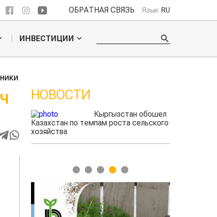
ОБРАТНАЯ СВЯЗЬ
Язык
RU
ИНВЕСТИЦИИ
хники
НОВОСТИ
ЯЧ
ые
Кыргызстан обошел
радского
Казахстан по темпам роста сельского
выжигать
хозяйства
1
2
3
4
5