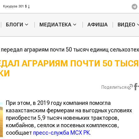
Кукуруза 301 $
Рис 408 $
Пшеница 423 $
БЛОГИ
МЕДИАТЕКА
АФИША
ВИДЕО
передал аграриям почти 50 тысяч единиц сельхозте
ДАЛ АГРАРИЯМ ПОЧТИ 50 ТЫС
КИ
Казахстанское
Картофельн
сельхозсырье
войны: коло
используют для
жука будут 
Поделиться
производства
лазером
лива
При этом, в 2019 году компания помогла
казахстанским фермерам на выгодных условиях
приобрести 5,9 тысяч новеньких тракторов,
комбайнов, сеялок и посевных комплексов,
сообщает
пресс-служба МСХ РК
.