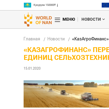
Кукуруза 150000₸
Рис 300000₸
Пшеница 3 класс 125000₸
МЕНЮ
НОВОСТИ
Главная
Новости
«КазАгроФинанс» 
«КАЗАГРОФИНАНС» ПЕРЕ
ЕДИНИЦ СЕЛЬХОЗТЕХНИ
нашли
Жара в Китае может
повысить
поднять цены на
ивность
зерно
15.01.2020
 скота
авиатоп