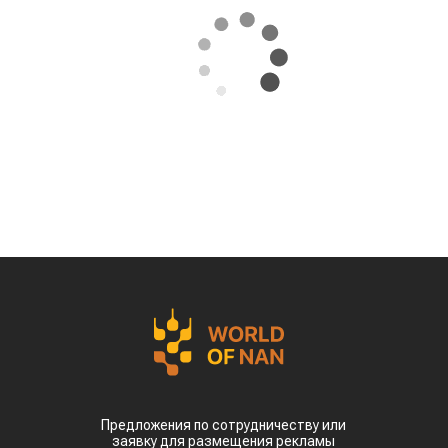
За первые пять месяцев этого года аграрии
Казахстана совершили масштабный прорыв
на мировом рынке зернобобовых, продав за
рубеж более 93 тыс тонн чечевицы,
сообщает
World
of
NAN
.
По данным Lsm.kz, этот объем сразу в 6,7 раза
превысил показатели аналогичного периода
прошлого года. Суммарная экспортная выручка
отечественных производителей приблизилась к
отметке в $35 млн.
Казахстанскую чечевицу активно закупают 23
страны мира. Ключевым торговым партнером
остается Турция, которая увеличила закупки в
пять раз и импортировала 63,4 тыс. тонн.
Главной сенсацией отчетного периода стал
рынок Китая. Если в прошлом году отгрузки туда
полностью отсутствовали, то за пять месяцев
текущего года КНР выкупила сразу 14,2 тыс.
тонн казахстанской чечевицы.