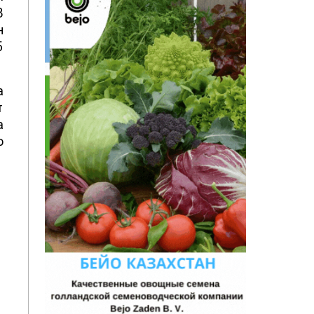
В
н
5
а
т
а
о