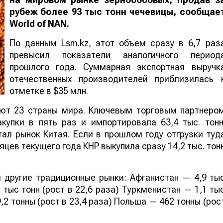
рубеж более 93 тыс тонн чечевицы, сообщае
World
of
NAN
.
По данным Lsm.kz, этот объем сразу в 6,7 раз
превысил показатели аналогичного период
прошлого года. Суммарная экспортная выручк
отечественных производителей приблизилась 
отметке в $35 млн.
ают 23 страны мира. Ключевым торговым партнеро
купки в пять раз и импортировала 63,4 тыс. тонн
ал рынок Китая. Если в прошлом году отгрузки туд
яцев текущего года КНР выкупила сразу 14,2 тыс. тон
 другие традиционные рынки: Афганистан — 4,9 ты
 тыс тонн (рост в 22,6 раза) Туркменистан — 1,1 ты
,2 тонны (рост в 23,4 раза) Польша — 462 тонны (рос