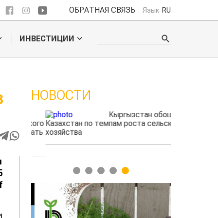
ОБРАТНАЯ СВЯЗЬ
Язык
RU
ИНВЕСТИЦИИ
НОВОСТИ
З
ые
Кыргызстан обошел
радского
Казахстан по темпам роста сельского
фермеры зар
выжигать
хозяйства
экспорте че
я
1
2
3
4
5
5
f
и