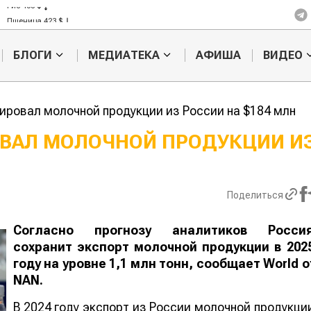
Рис 408 $
Пшеница 423 $
БЛОГИ
МЕДИАТЕКА
АФИША
ВИДЕО
ировал молочной продукции из России на $184 млн
ВАЛ МОЛОЧНОЙ ПРОДУКЦИИ И
Казахстанское
Картофельн
сельхозсырье
войны: коло
используют для
жука будут 
Поделиться
производства
лазером
лива
Согласно прогнозу аналитиков Росси
сохранит экспорт молочной продукции в 202
году на уровне 1,1 млн тонн, сообщает
World
o
NAN
.
В 2024 году экспорт из России молочной продукци