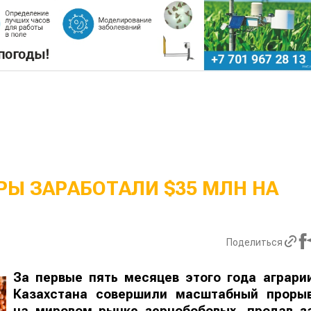
Ы ЗАРАБОТАЛИ $35 МЛН НА
Поделиться
За первые пять месяцев этого года аграри
Казахстана совершили масштабный проры
на мировом рынке зернобобовых, продав з