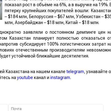
показал рост в объёме на 6%, а в выручке на 19%. 
пятерку крупнейших покупателей вошли: Казахста
– $184 млн, Белоруссия – $67 млн, Узбекистан – $3
млн, Азербайджан – $18 млн, Китай – $18 млн.
днократно заявляли о постоянном демпинге цен н
том Казахстан планирует полностью отказаться о
напротив субсидирует 100% логистических затрат н
условиях отечественным производителям невозможн
будет устойчивой ближайшие десятилетия.
ей Казахстана на нашем канале
telegram
, узнавайте о
йтесь на
youtube
канал и
instagram
.