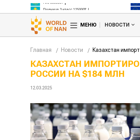
Рис 300000₸
Пшеница 3 класс 125000₸
МЕНЮ
НОВОСТИ
Главная
Новости
Казахстан импорт
КАЗАХСТАН ИМПОРТИРО
РОССИИ НА $184 МЛН
анские
Жара в Китае может
млн на
поднять цены на
зерно
12.03.2025
авиатоп