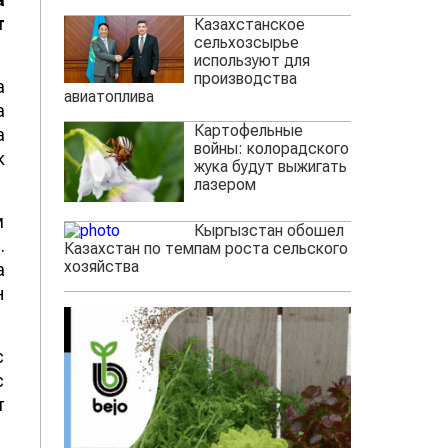
т
Казахстанское
сельхозсырье
используют для
производства
а
авиатоплива
а
Картофельные
а
войны: колорадского
к
жука будут выжигать
лазером
м
Кыргызстан обошел
.
Казахстан по темпам роста сельского
хозяйства
а
н
с
с
т