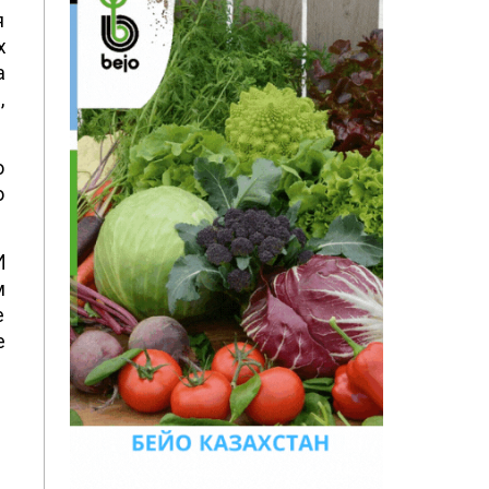
я
х
а
%
о
о
о
И
м
е
е