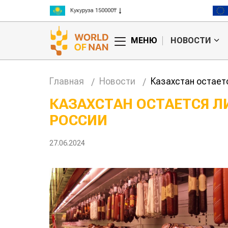
Кукуруза 150000₸
Рис 300000₸
Пшеница 3 класс 125000₸
МЕНЮ
НОВОСТИ
Главная
Новости
Казахстан остает
КАЗАХСТАН ОСТАЕТСЯ 
ИЗ РОССИИ
л, тот и съел:
Казахстанское
равила
сельхозсырье
используют для
27.06.2024
сидий
производства
авиатоплива