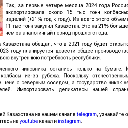
Так, за первые четыре месяца 2024 года Росси
экспортировала около 15 тыс тонн колбасны
изделий (+21% год к году). Из всего этого объем
11 тыс тонн закупил Казахстан. Это на 21
больше, чем за аналогичный период прошлог
года.
 Казахстана обещал, что в 2021 году будет открыт
2023 году планируется довести общее производств
ет всю внутреннюю потребность республики.
ленного чиновника остались только на бумаге. 
 колбасы из-за рубежа. Поскольку отечественны
 цене с северным соседом, а государство никак н
елей. Импортировать деликатесы нашей стран
тей Казахстана на нашем канале
telegram
, узнавайте
вайтесь на
youtube
канал и
instagram
.