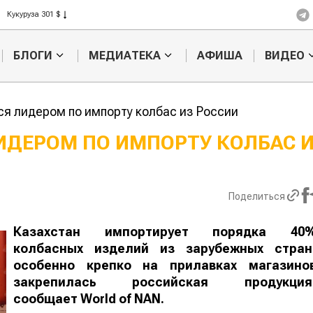
Кукуруза 301 $
Рис 408 $
Пшеница 423 $
БЛОГИ
МЕДИАТЕКА
АФИША
ВИДЕО
ся лидером по импорту колбас из России
ЛИДЕРОМ ПО ИМПОРТУ КОЛБАС
Картофельные
Кыргызстан
войны: колорадского
Казахстан по темпам роста се
жука будут выжигать
хозяйства
Поделиться
лазером
Казахстан импортирует порядка 40
колбасных изделий из зарубежных стран
особенно крепко на прилавках магазино
закрепилась российская продукция, сообщае
World
of
NAN
.