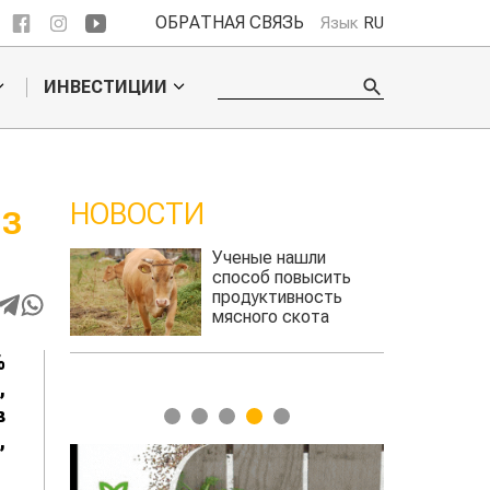
ОБРАТНАЯ СВЯЗЬ
Язык
RU
ИНВЕСТИЦИИ
НОВОСТИ
 обошел
Ученые нашли
льского
способ повысить
продуктивность
мясного скота
%
,
в
1
2
3
4
5
т