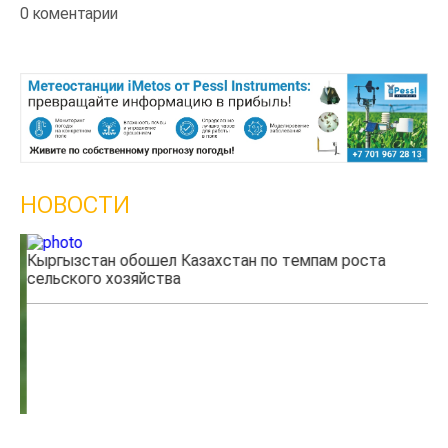
0 коментарии
НОВОСТИ
Кыргызстан обошел Казахстан по темпам роста
Ка
сельского хозяйства
эк