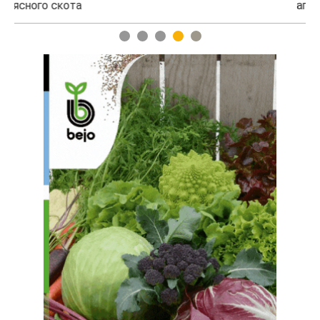
агросубсидий
1
2
3
4
5