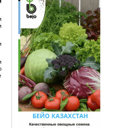
й
и
и
и
и
о
е