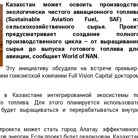
Казахстан может освоить производств
экологически чистого авиационного топлив
(Sustainable Aviation Fuel, SAF) и
сельскохозяйственного сырья. Проек
предусматривает создание полног
производственного цикла – от выращивани
сырья до выпуска готового топлива дл
авиации, сообщает
World
of
NAN
.
Эту инициативу обсудили на встрече премьер
м гонконгской компании Full Vision Capital докторо
 в Казахстане интегрированной экосистемы п
го топлива. Для этого планируется использоват
е будет выращиваться и перерабатываться внутр
проекта может стать город Алатау. эффективног
в энергии. Если проект будет реализован, Казахста