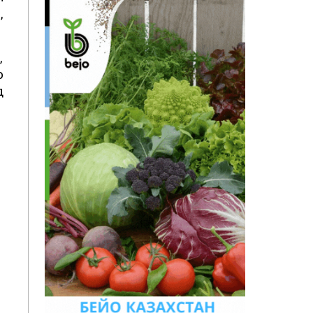
,
,
ю
д