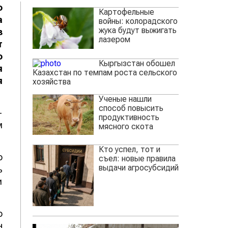
о
Картофельные
а
войны: колорадского
жука будут выжигать
з
лазером
т
о
Кыргызстан обошел
я
Казахстан по темпам роста сельского
я
хозяйства
Ученые нашли
способ повысить
-
продуктивность
м
мясного скота
Кто успел, тот и
о
съел: новые правила
выдачи агросубсидий
ь
и
о
н