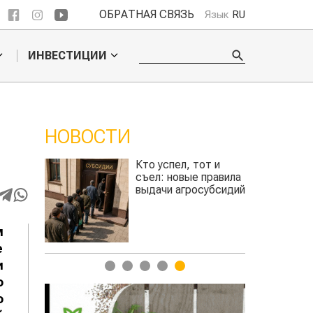
ОБРАТНАЯ СВЯЗЬ
Язык
RU
ИНВЕСТИЦИИ
НОВОСТИ
от и
Казахстанское
 правила
сельхозсырье
субсидий
используют для
производства
авиатоплива
м
е
и
1
2
3
4
5
о
о