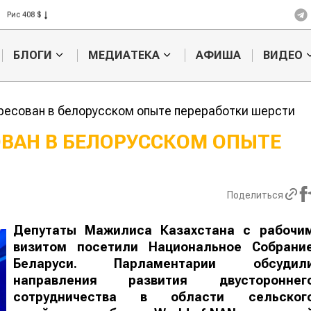
Рис 408 $
Пшеница 423 $
БЛОГИ
МЕДИАТЕКА
АФИША
ВИДЕО
ресован в белорусском опыте переработки шерсти
ОВАН В БЕЛОРУССКОМ ОПЫТЕ
Кто успел, т
съел: новые
выдачи агро
Поделиться
Депутаты Мажилиса Казахстана с рабочи
визитом посетили Национальное Собрани
Беларуси. Парламентарии обсудил
направления развития двустороннег
сотрудничества в области сельског