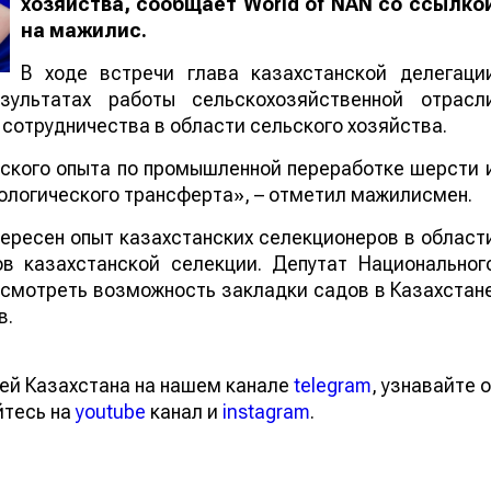
хозяйства, сообщает
World
of
NAN
со ссылко
на мажилис.
В ходе встречи глава казахстанской делегаци
ультатах работы сельскохозяйственной отрасл
 сотрудничества в области сельского хозяйства.
ского опыта по промышленной переработке шерсти 
ологического трансферта», – отметил мажилисмен.
тересен опыт казахстанских селекционеров в област
в казахстанской селекции. Депутат Национальног
смотреть возможность закладки садов в Казахстан
в.
ей Казахстана на нашем канале
telegram
, узнавайте о
йтесь на
youtube
канал и
instagram
.