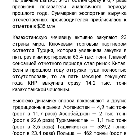
По данным Lsm.kz, этот объем сразу в 6,7 раза
превысил показатели аналогичного периода
прошлого года. Суммарная экспортная выручка
отечественных производителей приблизилась к
отметке в $35 млн.
Казахстанскую чечевицу активно закупают 23
страны мира. Ключевым торговым партнером
остается Турция, которая увеличила закупки в
пять раз и импортировала 63,4 тыс. тонн. Главной
сенсацией отчетного периода стал рынок Китая.
Если в прошлом году отгрузки туда полностью
отсутствовали, то за пять месяцев текущего
года КНР выкупила сразу 14,2 тыс. тонн
казахстанской чечевицы.
Высокую динамику спроса показывают и другие
традиционные рынки: Афганистан — 4,9 тыс тонн
(рост в 11,7 раза) Азербайджан — 2 тыс тонн
(рост в 22,6 раза) Туркменистан — 1,1 тыс тонн
(рост в 3,6 раза) Таджикистан — 539,2 тонны
(рост в 23,4 раза) Польша — 462 тонны (рост в