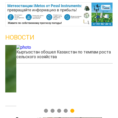
НОВОСТИ
Кыргызстан обошел Казахстан по темпам роста
Ка
сельского хозяйства
эк
1
2
3
4
5