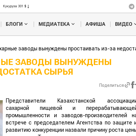
Рис 408 $
Пшеница 423 $
БЛОГИ
МЕДИАТЕКА
АФИША
ВИДЕО
харные заводы вынуждены простаивать из-за недост
НЫЕ ЗАВОДЫ ВЫНУЖДЕНЫ
ДОСТАТКА СЫРЬЯ
е
Кыргызстан обошел
адского
Казахстан по темпам роста сельского
ыжигать
хозяйства
Поделиться
Представители Казахстанской ассоциаци
сахарной пищевой и перерабатывающе
промышленности и заводов-производителей н
встрече с председателем Агентства по защите 
развитию конкуренции назвали причину роста цен