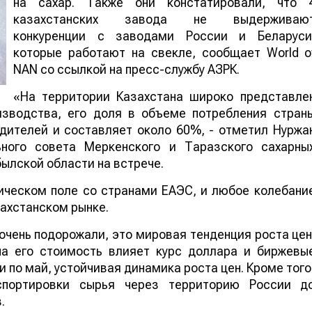
на сахар. Также они констатировали, что 
казахстанских завода не выдерживаю
конкуренции с заводами России и Беларуси
которые работают на свекле, сообщает World o
NAN со ссылкой на пресс-службу АЗРК.
«На территории Казахстана широко представле
изводства, его доля в объеме потребления стран
дителей и составляет около 60%, - отметил Нуржа
ьного совета Меркенского и Таразского сахарны
ылской области на встрече.
ическом поле со странами ЕАЭС, и любое колебани
захстанском рынке.
 очень подорожали, это мировая тенденция роста цен
на его стоимость влияет курс доллара и биржевы
и по май, устойчивая динамика роста цен. Кроме того
спортировки сырья через территорию России д
.