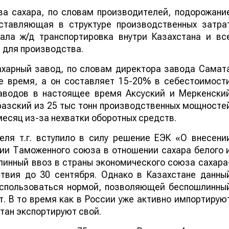
а сахара, по словам производителей, подорожани
ставляющая в структуре производственных затра
ала ж/д транспортировка внутри Казахстана и вс
 для производства.
ахарный завод, по словам директора завода Самат
е время, а он составляет 15-20% в себестоимост
заводов в настоящее время Аксуский и Меркенски
разский из 25 тыс тонн производственных мощносте
месяц из-за нехватки оборотных средств.
еля т.г. вступило в силу решение ЕЭК «О внесени
ии Таможенного союза в отношении сахара белого 
линный ввоз в страны экономического союза сахара
твия до 30 сентября. Однако в Казахстане данны
оспользоваться нормой, позволяющей беспошлинны
т. В то время как в России уже активно импортирую
стан экспортируют свой.