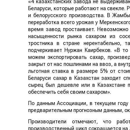
«4 казахстанских завода не выдержива
Беларуси, которые работают на свекле. 
и белорусского производства. В Жамбы
переработка всего урожая у Меркенского
время завод простаивает. Невозможно 
насыщенности рынка сахаром из сосе
тростника в стране нерентабельно, 
подчеркивает Нуржан Каирбеков. «В т
можем экспортировать сахар, произвед
закрыт от нас пошлинами на ввоз, а внут
льготная ставка в размере 5% от стои
Беларуси сахар в Казахстан заходит сп
сырец был дешевле или в Казахстане 
обеспечить себя своим сахаром».
По данным Ассоциации, в текущем году 
предварительным прогнозным данным, око
Производители отмечают, что рабо
производственный цикл сокращается на 3