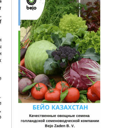
4
т
,
f
н
ы
н
х
е
.
е
,
о