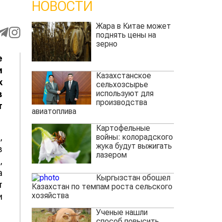
НОВОСТИ
Жара в Китае может
поднять цены на
зерно
е
и
Казахстанское
х
сельхозсырье
используют для
в
производства
т
авиатоплива
Картофельные
,
войны: колорадского
жука будут выжигать
в
лазером
,
а
Кыргызстан обошел
т
Казахстан по темпам роста сельского
хозяйства
и
Ученые нашли
способ повысить