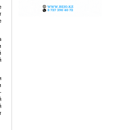
е
т
е
а
и
й
й
и
и
-
й
й
т