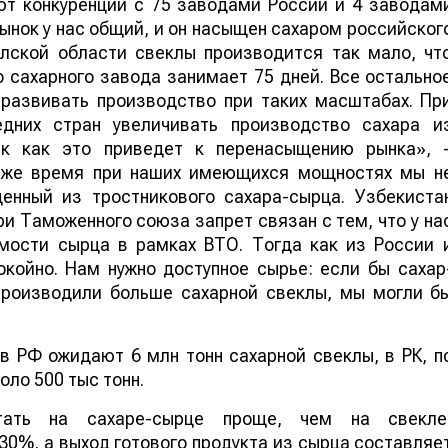
ют конкуренции с 75 заводами России и 4 заводам
Рынок у нас общий, и он насыщен сахаром российског
лской области свеклы производится так мало, чт
 сахарного завода занимает 75 дней. Все остально
развивать производство при таких масштабах. Пр
дних стран увеличивать производство сахара и
так как это приведет к перенасыщению рынка», 
о же время при наших имеющихся мощностях мы н
енный из тростникового сахара-сырца. Узбекиста
ри Таможенного союза запрет связан с тем, что у на
мости сырца в рамках ВТО. Тогда как из России 
окойно. Нам нужно доступное сырье: если бы сахар
производили больше сахарной свеклы, мы могли б
в РФ ожидают 6 млн тонн сахарной свеклы, в РК, п
ло 500 тыс тонн.
тать на сахаре-сырце проще, чем на свекле
0%, а выход готового продукта из сырца составляе