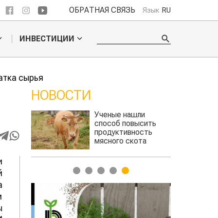
ОБРАТНАЯ СВЯЗЬ
Язык
RU
ИНВЕСТИЦИИ
атка сырья
НОВОСТИ
Ученые нашли
Жара в Китае мо
способ повысить
поднять цены на
продуктивность
зерно
мясного скота
и
1
2
3
4
5
й
а
и
ы