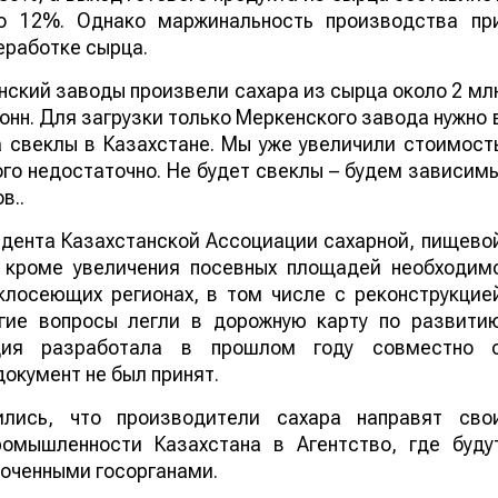
го 12%. Однако маржинальность производства пр
еработке сырца.
нский заводы произвели сахара из сырца около 2 мл
 тонн. Для загрузки только Меркенского завода нужно 
 свеклы в Казахстане. Мы уже увеличили стоимост
ого недостаточно. Не будет свеклы – будем зависим
в..
дента Казахстанской Ассоциации сахарной, пищево
 кроме увеличения посевных площадей необходим
клосеющих регионах, в том числе с реконструкцие
угие вопросы легли в дорожную карту по развити
ация разработала в прошлом году совместно 
окумент не был принят.
лись, что производители сахара направят сво
омышленности Казахстана в Агентство, где буду
моченными госорганами.