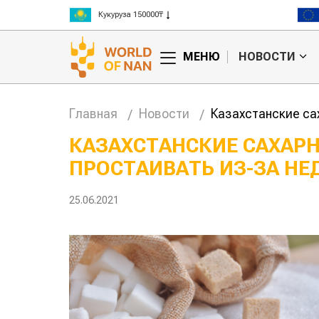
Рис 300000₸
Пшеница 3 класс 125000₸
МЕНЮ
НОВОСТИ
Главная
Новости
Казахстанские са
КАЗАХСТАНСКИЕ САХАР
ПРОСТАИВАТЬ ИЗ-ЗА НЕ
Казахстанское
Картофельны
сельхозсырье
войны: колор
используют для
жука будут в
25.06.2021
производства
лазером
ива