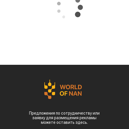
За первые пять месяцев этого года аграрии
Казахстана совершили масштабный прорыв
на мировом рынке зернобобовых, продав за
рубеж более 93 тыс тонн чечевицы,
сообщает
World
of
NAN
.
По данным Lsm.kz, этот объем сразу в 6,7 раза
превысил показатели аналогичного периода
прошлого года. Суммарная экспортная выручка
отечественных производителей приблизилась к
отметке в $35 млн.
Казахстанскую чечевицу активно закупают 23
страны мира. Ключевым торговым партнером
остается Турция, которая увеличила закупки в
пять раз и импортировала 63,4 тыс. тонн.
Главной сенсацией отчетного периода стал
рынок Китая. Если в прошлом году отгрузки туда
полностью отсутствовали, то за пять месяцев
текущего года КНР выкупила сразу 14,2 тыс.