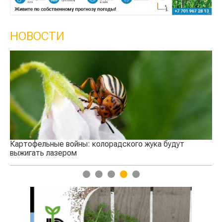
НОВОСТИ
Кы
се
Картофельные войны: колорадского жука будут
выжигать лазером
1
2
3
4
5