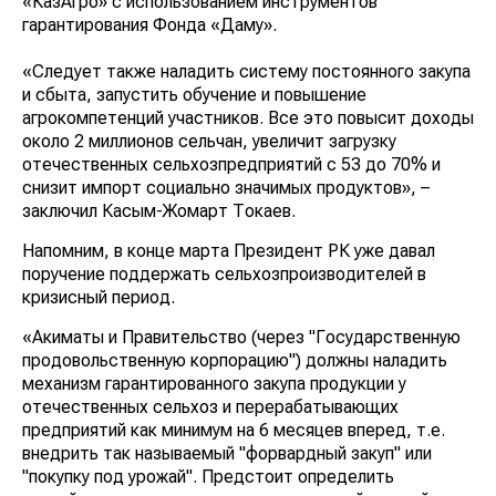
«КазАгро» с использованием инструментов
гарантирования Фонда «Даму».
«Следует также наладить систему постоянного закупа
и сбыта, запустить обучение и повышение
агрокомпетенций участников. Все это повысит доходы
около 2 миллионов сельчан, увеличит загрузку
отечественных сельхозпредприятий с 53 до 70% и
снизит импорт социально значимых продуктов», –
заключил Касым-Жомарт Токаев.
Напомним, в конце марта Президент РК уже давал
поручение поддержать сельхозпроизводителей в
кризисный период.
«Акиматы и Правительство (через "Государственную
продовольственную корпорацию") должны наладить
механизм гарантированного закупа
продукции у
отечественных сельхоз и перерабатывающих
предприятий как минимум
на 6 месяцев вперед, т.е.
внедрить так называемый "форвардный закуп" или
"покупку под урожай". Предстоит определить